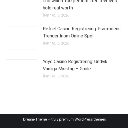
find which 100 percent free revolves
hold real worth
สิงหาคม 6, 2026
Refuel Casino Registrering: Framtidens
Trender Inom Online Spel
สิงหาคม 6, 2026
Yoyo Casino Registrering: Undvik
Vanliga Misstag – Guide
สิงหาคม 6, 2026
Dream-Theme — truly
premium WordPress themes