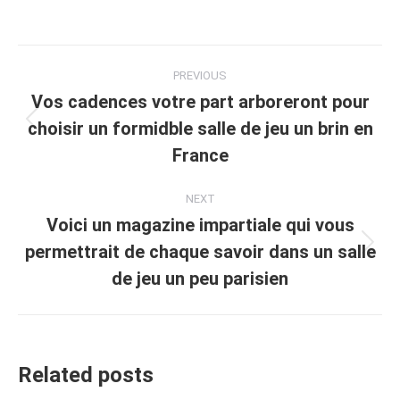
Post
PREVIOUS
navigation
Vos cadences votre part arboreront pour
choisir un formidble salle de jeu un brin en
Previous
post:
France
NEXT
Voici un magazine impartiale qui vous
permettrait de chaque savoir dans un salle
Next
post:
de jeu un peu parisien
Related posts