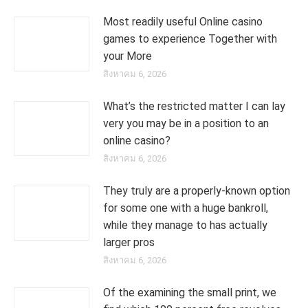
Most readily useful Online casino
games to experience Together with
your More
สิงหาคม 6, 2026
What’s the restricted matter I can lay
very you may be in a position to an
online casino?
สิงหาคม 6, 2026
They truly are a properly-known option
for some one with a huge bankroll,
while they manage to has actually
larger pros
สิงหาคม 6, 2026
Of the examining the small print, we