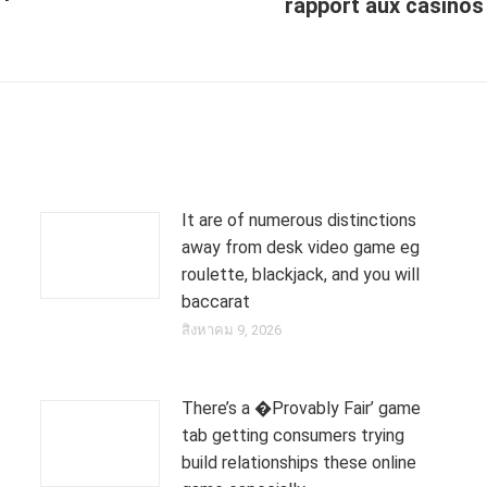
rapport aux casinos
Next
post:
It are of numerous distinctions
away from desk video game eg
roulette, blackjack, and you will
baccarat
สิงหาคม 9, 2026
There’s a �Provably Fair’ game
tab getting consumers trying
build relationships these online