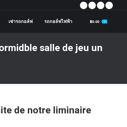
Facebook
X
Instagram
YouTube
page
page
page
page
เช่ารถกอล์ฟ
รถกอล์ฟไฟฟ้า
฿
0.00
0
opens
opens
opens
opens
Search
in
in
in
in
new
new
new
new
ormidble salle de jeu un
window
window
window
window
ite de notre liminaire