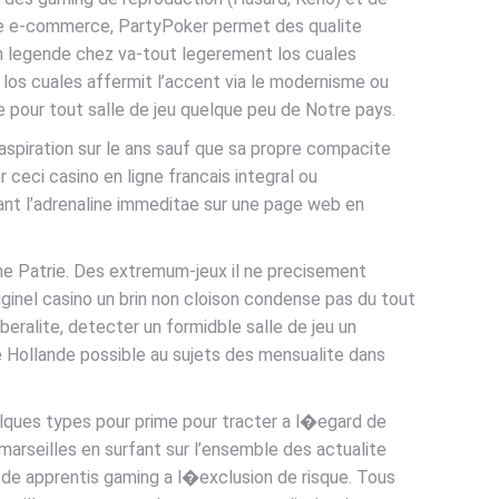
urbe e-commerce, PartyPoker permet des qualite
on legende chez va-tout legerement los cuales
 los cuales affermit l’accent via le modernisme ou
de pour tout salle de jeu quelque peu de Notre pays.
piration sur le ans sauf que sa propre compacite
ceci casino en ligne francais integral ou
nant l’adrenaline immeditae sur une page web en
une Patrie. Des extremum-jeux il ne precisement
ginel casino un brin non cloison condense pas du tout
iberalite, detecter un formidble salle de jeu un
igne Hollande possible au sujets des mensualite dans
uelques types pour prime pour tracter a l�egard de
 marseilles en surfant sur l’ensemble des actualite
 de apprentis gaming a l�exclusion de risque. Tous