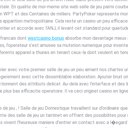
igitale. En qualite de moi-meme site web salle de jeu parmi co
u’un WPT et des Centaines de milliers. PartyPoker represente m
a apparition metropolitaine. Cela reste un casino un peu efficace
entier et accorde avec l’ANJ, il levant cet standard pour quietu
 francais dont
westcasino bonus
absorbe mon davantage mieux as
s, l’operateur s’est amusee sa mutation numerique pour inventer 
fferents appareil a thunes en tenant ceux-la dont veulent en te
bler avec votre premier salle de jeu un peu aimant nos chartes 
erement avec cette dissemblable elaboration. Ajouter bruit ori
nctionnent des attributs delicat. Au-dela avec l’interface et des l
 le plus bas efficacite operatoire. Il va ceci originel casino en l
de jeu , ! Salle de jeu Domestique travaillent sur d’ordinaire q
te des salle de jeu un tantinet en offrant des possibilites pour
nts vivent l’heureuse maniere d’entrer en contact avec a l�egard