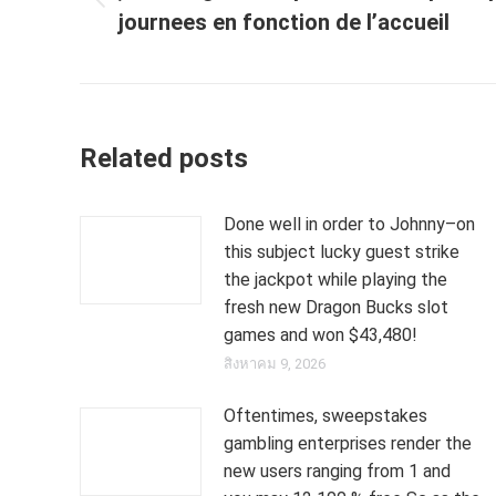
Previous
journees en fonction de l’accueil
post:
Related posts
Done well in order to Johnny–on
this subject lucky guest strike
the jackpot while playing the
fresh new Dragon Bucks slot
games and won $43,480!
สิงหาคม 9, 2026
Oftentimes, sweepstakes
gambling enterprises render the
new users ranging from 1 and