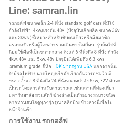
Line: samran.lin
รถกอล์ฟ ขนาดเล็ก 2-4 ที่นั่ง standard golf cars ที่มีใช้
กำลังไฟฟ้า 4kw,แรงดัน 48v (ปัจจุบันเลิกผลิค ขนาด 36v
และ 3kws )ซึ่เหมาะสำหรับขับตนเดียวหรือมีสมาชิก
ครอบครัวหรือผู้โดยสารร่วมเดินทางไม่กี่ตน รุ่นถ้ดไปที่
นิยมใช้คือที่เป็นขนาดกลาง ตังแต่ 6 ที่นั่งถึง 8 ที่นั่ง กำลัง
4kw, 48v และ 5kw, 48v ปัจจุบีนได้เพิ่มถึง 6.3 kws
,premium grade ยี่ห้อ
HDK มาตรฐาน USA
นอกจากนั้น
ยังมีรถไฟฟ้าขนาดใหญ่หรือมักเรียกกันว่ารถชมวิว มี
ขนาดตั้้งแต่ 8 ที่นั่งถึง 24 ที่นั่งขนาดกำลัง 5kw, 72V มักจะ
เป็นรถโดยสารสำหรับสาธราณะ เช่นสถานที่ท่องเที่ยว
มหาวิทยาลัย สวนสัตว์ ข้างล่างเป็นตัวอย่างรถบางชนิด
หากท่านสนใจดูทุกๆรุ่กรุณาคลิกป้ายข้างล่างนี้เพื่อไป
หน้าร้านค้า
การใช้งาน รถกอล์ฟ