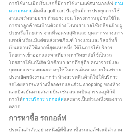
การใช้งานเมือเริ่มแรกก็มีการใช้งานแค่สนามกอล์ฟ
ตาม
ความหมาย
เดิมคือ golf cart ปัจจุบันมีการประยุกการใช้
งานแพร่หลายมาก ตัวอย่าง เช่น โครงการหมู่บ้านใข้ใน
การพาลูกค้าชมบ้านตัวอย่าง โรงพยาบาลใช้เคลือนย้ายผู
ป่วยหรือโดยสาร จากที่จอดรถสู่ตึกและ บุคลากรทางเการ
แพทย์ หรือแม้แต่ขนส่งเวชภีณฑ์ โรงแรมและรีสอร์ทก็
เป็นสถานที่ใช้มากที่สุดแห่งหนึ่ง ใช้ในการให้บริการ
โดยสารเข้าออกและพาเที่ยว มหาวิทยาลัยใช้เป็นรถ
โดยสารให้แก่นิสิต นักศึกษา จากตึกสู่ตึก คณาจารย์และ
บุคคลากรของคณะต่างๆใช้ในการเดินทางภายในเพราะ
ประหยัดพลังงานมากว่า ห้างสรรพสินค้าก็ใช้ให้บริการ
รถโดยสารระหว่างที่จอดรถและส่วน shopping ของห้าง
และปัจจุบันตามสนามบิน เช่น สนามบินสุวรรณภูมิก็มี
การให้
การบริการ รถกอล์ฟ
และอาจเป็นส่วนหนึ่งของการ
ตลาด
การหาซื้อ รถกอล์ฟ
ประเด็นสำคัญอย่างหนึ่งผู้ที่ซื้อหาซื้อรถกอล์ฟจะมีคำถาม