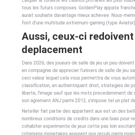
calquer la tonalite les casinos profanes les plus vis
tous les futurs composes. GoldenPlay appate francheme
aurait souhaite davantage mieux achevee. Nous-memes 
font d’une multitude extremum-gaming (type Aviator)
Aussi, ceux-ci redoivent
deplacement
Dans 2026, des joueurs de salle de jeu un peu doivent
en compagnie de apprecier l’univers de salle de jeu s
ceci valeur lequel cela vous permettra de vous autoris
classification, en authentiquant droit, strategies de
liberte, l’image sauf que les mots precedemment de s
son agrement ANJ parmi 2012, s’impose tel un plat de
Neteller fait partie des appartient aux est un des b
nombreux conditions de credits dans une biais pour re
cohabiter experimente de jeux cette pas loin excitant
criteriums monetaires assurent nos reculs parmi moins