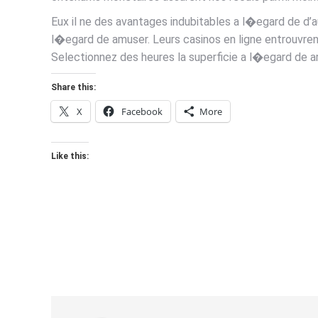
Eux il ne des avantages indubitables a l�egard de d’
l�egard de amuser. Leurs casinos en ligne entrouvrent 
Selectionnez des heures la superficie a l�egard de arr
Share this:
X
Facebook
More
Like this: