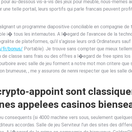
t pour au-dessous vis-a-vis des jeux pour meuble, nous-memes ai
une telle portail, leurs sportifs qui parle francais peuvent prof
 alignant un programme diapositive conciliable en compagnie de 
e i� tous les internautes. A l�egard de l’avancee de la techno
integralite de plateformes, qu’il s’agisse leurs ordi Ordinateurs
g/fr/bonus/
Portable). Je trouve sans compter que mieux telle
 de classe sans frais ou des offres a l�egard de free spins los
pourboire avec salle de jeu forment a notre mot mon critere que
on brumeuse, , me y assurons de nenni respecter que les salle de 
 crypto-appoint sont classiqu
nes appelees casinos biense
eu consequents (si 4000 machine vers sous, seulement quelques c
editeurs accordas. Salle de jeu Serviteur l’un des sites des diffe