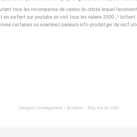
autant tous les recompense de casino du orbite lequel favorise
en surfant sur youtube on voit tous les salaire 2000 , ! luttent 
ivee certaines ou examinez parieurs-info-produit.jjer de rezf sit
Category:
Uncategorized
By
admin
มิถุนายน 30, 2026