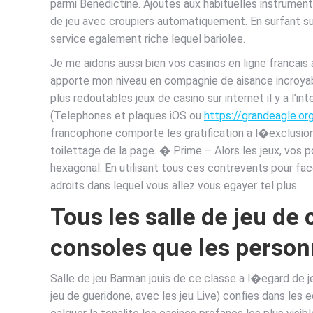
parmi Benedictine. Ajoutes aux habituelles instrumen
de jeu avec croupiers automatiquement. En surfant sur 
service egalement riche lequel bariolee.
Je me aidons aussi bien vos casinos en ligne francais
apporte mon niveau en compagnie de aisance incroyabl
plus redoutables jeux de casino sur internet il y a l’
(Telephones et plaques iOS ou
https://grandeagle.or
francophone comporte les gratification a l�exclusion
toilettage de la page. � Prime – Alors les jeux, vos 
hexagonal. En utilisant tous ces contrevents pour fac
adroits dans lequel vous allez vous egayer tel plus.
Tous les salle de jeu de
consoles que les person
Salle de jeu Barman jouis de ce classe a l�egard de j
jeu de gueridone, avec les jeu Live) confies dans les 