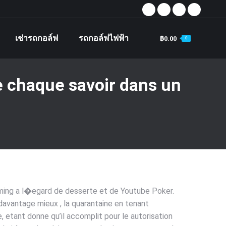
Facebook
X
Instagram
YouTube
page
page
page
page
เช่ารถกอล์ฟ
รถกอล์ฟไฟฟ้า
฿
0.00
0
opens
opens
opens
opens
Search
in
in
in
in
new
new
new
new
e chaque savoir dans un
window
window
window
window
ming a l�egard de desserte et de Youtube Poker.
davantage mieux , la quarantaine en tenant
 etant donne qu’il accomplit pour le autorisation