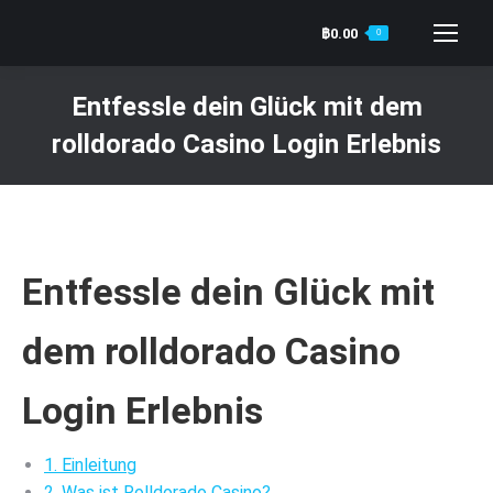
฿
0.00
0
Search:
Entfessle dein Glück mit dem
rolldorado Casino Login Erlebnis
You are here:
Entfessle dein Glück mit
dem rolldorado Casino
Login Erlebnis
1. Einleitung
2. Was ist Rolldorado Casino?