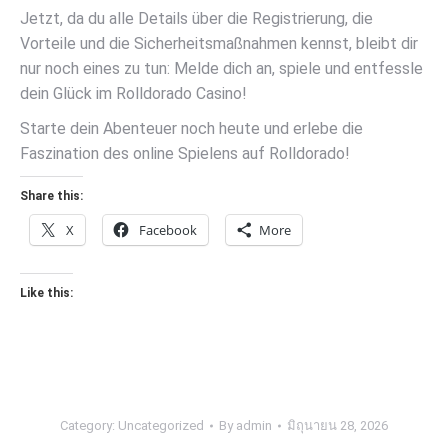
Jetzt, da du alle Details über die Registrierung, die
Vorteile und die Sicherheitsmaßnahmen kennst, bleibt dir
nur noch eines zu tun: Melde dich an, spiele und entfessle
dein Glück im Rolldorado Casino!
Starte dein Abenteuer noch heute und erlebe die
Faszination des online Spielens auf Rolldorado!
Share this:
X
Facebook
More
Like this:
Category:
Uncategorized
By
admin
มิถุนายน 28, 2026