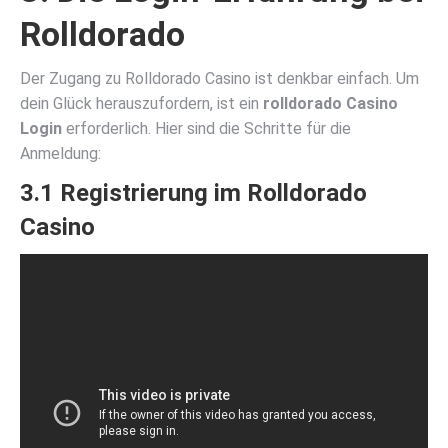
Rolldorado
Der Zugang zu Rolldorado Casino ist denkbar einfach. Um
dein Glück herauszufordern, ist ein
rolldorado Casino
Login
erforderlich. Hier sind die Schritte für die
Anmeldung:
3.1 Registrierung im Rolldorado
Casino