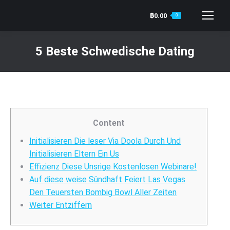
฿
0.00
0
Search:
5 Beste Schwedische Dating
You are here:
Content
Initialisieren Die leser Via Doola Durch Und
Initialisieren Eltern Ein Us
Effizienz Diese Unsrige Kostenlosen Webinare!
Auf diese weise Sündhaft Feiert Las Vegas
Den Teuersten Bombig Bowl Aller Zeiten
Weiter Entziffern