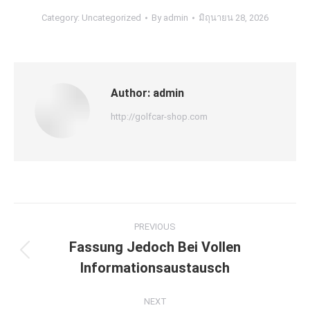
Category:
Uncategorized
By
admin
มิถุนายน 28, 2026
Author:
admin
http://golfcar-shop.com
Post
PREVIOUS
navigation
Fassung Jedoch Bei Vollen
Previous
Informationsaustausch
post:
NEXT