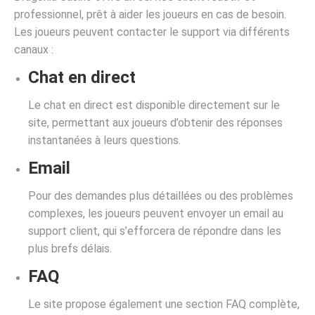
professionnel, prêt à aider les joueurs en cas de besoin.
Les joueurs peuvent contacter le support via différents
canaux :
Chat en direct
Le chat en direct est disponible directement sur le
site, permettant aux joueurs d’obtenir des réponses
instantanées à leurs questions.
Email
Pour des demandes plus détaillées ou des problèmes
complexes, les joueurs peuvent envoyer un email au
support client, qui s’efforcera de répondre dans les
plus brefs délais.
FAQ
Le site propose également une section FAQ complète,