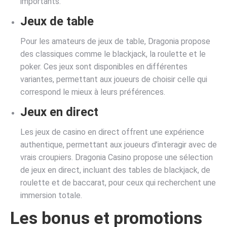
importants.
Jeux de table
Pour les amateurs de jeux de table, Dragonia propose
des classiques comme le blackjack, la roulette et le
poker. Ces jeux sont disponibles en différentes
variantes, permettant aux joueurs de choisir celle qui
correspond le mieux à leurs préférences.
Jeux en direct
Les jeux de casino en direct offrent une expérience
authentique, permettant aux joueurs d’interagir avec de
vrais croupiers. Dragonia Casino propose une sélection
de jeux en direct, incluant des tables de blackjack, de
roulette et de baccarat, pour ceux qui recherchent une
immersion totale.
Les bonus et promotions