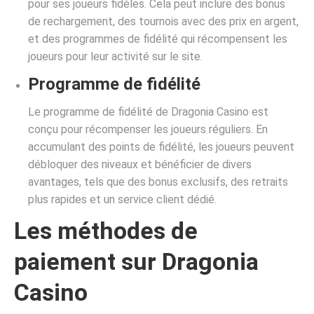
pour ses joueurs fidèles. Cela peut inclure des bonus
de rechargement, des tournois avec des prix en argent,
et des programmes de fidélité qui récompensent les
joueurs pour leur activité sur le site.
Programme de fidélité
Le programme de fidélité de Dragonia Casino est
conçu pour récompenser les joueurs réguliers. En
accumulant des points de fidélité, les joueurs peuvent
débloquer des niveaux et bénéficier de divers
avantages, tels que des bonus exclusifs, des retraits
plus rapides et un service client dédié.
Les méthodes de
paiement sur Dragonia
Casino