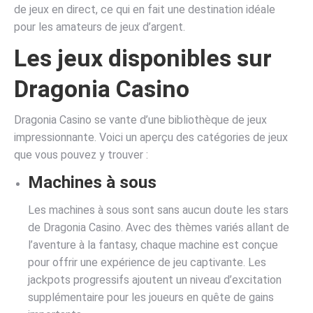
de jeux en direct, ce qui en fait une destination idéale
pour les amateurs de jeux d’argent.
Les jeux disponibles sur
Dragonia Casino
Dragonia Casino se vante d’une bibliothèque de jeux
impressionnante. Voici un aperçu des catégories de jeux
que vous pouvez y trouver :
Machines à sous
Les machines à sous sont sans aucun doute les stars
de Dragonia Casino. Avec des thèmes variés allant de
l’aventure à la fantasy, chaque machine est conçue
pour offrir une expérience de jeu captivante. Les
jackpots progressifs ajoutent un niveau d’excitation
supplémentaire pour les joueurs en quête de gains