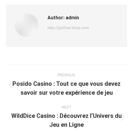
Author:
admin
http://golfcar-shop.com
Post
PREVIOUS
navigation
Posido Casino : Tout ce que vous devez
Previous
savoir sur votre expérience de jeu
post:
NEXT
WildDice Casino : Découvrez l’Univers du
Next
Jeu en Ligne
post: