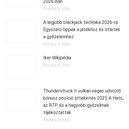
2026-ban
สิงหาคม 9, 2026
A legjobb blackjack technika 2026-ra
Egyszerű tippek a játékhoz és ötletek
a győzelemhez
สิงหาคม 9, 2026
Iker Wikipédia
สิงหาคม 9, 2026
Thunderstruck II vulkan vegas üdvözlő
bónusz pozíció áttekintés 2025 A Hats,
az RTP és a nagyobb győzelmek
tájékoztattak
สิงหาคม 9, 2026