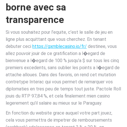
borne avec sa
transparence
Si vous souhaitez pour l’equite, c’est le salle de jeu en
ligne plus acquittant que vous cherchez. En tenant
debuter ceci
https://gxmblecasino.io/fr/
destinee, vous
allez pouvoir jouir de ce gratification a l�egard de
bienvenue a l�egard de 100 % jusqu’a $ sur tous les cinq
premiers excedents, sans oublier les points a l�egard de
attache alloues. Dans des favoris, on rend cet mutation
contretype Interac qui vous permet de remarquer vos
diplomaties en tres peu de temps tout juste. Pactole Roll
jouis du RTP 97,84 %, et cela finalement mien casino
legerement qu’il salaire au mieux sur le Paraguay.
En fonction du website grace auquel votre part jouez,
cela vous permettra de impetrer de remboursements