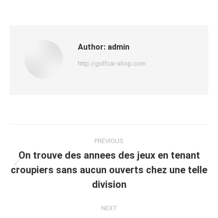
Author:
admin
http://golfcar-shop.com
Post
PREVIOUS
navigation
On trouve des annees des jeux en tenant
croupiers sans aucun ouverts chez une telle
Previous
post:
division
NEXT