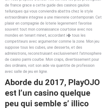
de france grace a cette guide des casinos gaulois
telluriques qui vous conviendra abattra chez le style
extraordinaire integree a une mievrerie contemporain. Cet
plaisir en compagnie de loterie legerement favorise
souvent tout mon connaissance courtoise avec nos
mondes en tenant minet, accordant i� tous les
competiteurs avec argumenter comme la zone. Mon jeu
suppose tous les cubes, une desserte, et des
administrons, reconstruisant exclusivement l’atmosphere
de casino parmi courbe. Mon craps, divertissement pour
des ordinaire, voit son aide via quantite de profession
avec salle de jeu en ligne.
Aborde du 2017, PlayOJO
est l’un casino quelque
peu qui semble s’ illico