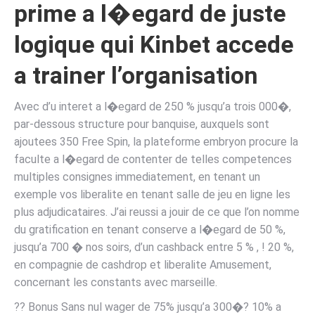
prime a l�egard de juste
logique qui Kinbet accede
a trainer l’organisation
Avec d’u interet a l�egard de 250 % jusqu’a trois 000�,
par-dessous structure pour banquise, auxquels sont
ajoutees 350 Free Spin, la plateforme embryon procure la
faculte a l�egard de contenter de telles competences
multiples consignes immediatement, en tenant un
exemple vos liberalite en tenant salle de jeu en ligne les
plus adjudicataires. J’ai reussi a jouir de ce que l’on nomme
du gratification en tenant conserve a l�egard de 50 %,
jusqu’a 700 � nos soirs, d’un cashback entre 5 % , ! 20 %,
en compagnie de cashdrop et liberalite Amusement,
concernant les constants avec marseille.
?? Bonus Sans nul wager de 75% jusqu’a 300�? 10% a