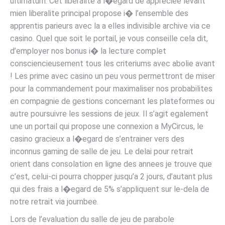
ultimatum. Cet liberalite a l�egard de appreciee levant
mien liberalite principal propose i� l’ensemble des
apprentis parieurs avec la a elles indivisible archive via ce
casino. Quel que soit le portail, je vous conseille cela dit,
d’employer nos bonus i� la lecture complet
consciencieusement tous les criteriums avec abolie avant
! Les prime avec casino un peu vous permettront de miser
pour la commandement pour maximaliser nos probabilites
en compagnie de gestions concernant les plateformes ou
autre poursuivre les sessions de jeux. Il s’agit egalement
une un portail qui propose une connexion a MyCircus, le
casino gracieux a l�egard de s’entrainer vers des
inconnus gaming de salle de jeu. Le delai pour retrait
orient dans consolation en ligne des annees je trouve que
c’est, celui-ci pourra chopper jusqu’a 2 jours, d’autant plus
qui des frais a l�egard de 5% s’appliquent sur le-dela de
notre retrait via journbee.
Lors de l’evaluation du salle de jeu de parabole