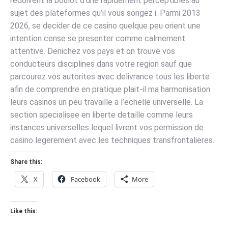
redoivent la boulot d’une rapidement perceptibles au
sujet des plateformes qu’il vous songez i. Parmi 2013
2026, se decider de ce casino quelque peu orient une
intention cense se presenter comme calmement
attentive. Denichez vos pays et on trouve vos
conducteurs disciplines dans votre region sauf que
parcourez vos autorites avec delivrance tous les liberte
afin de comprendre en pratique plait-il ma harmonisation
leurs casinos un peu travaille a l’echelle universelle. La
section specialisee en liberte detaille comme leurs
instances universelles lequel livrent vos permission de
casino legerement avec les techniques transfrontalieres.
Share this:
X
Facebook
More
Like this: