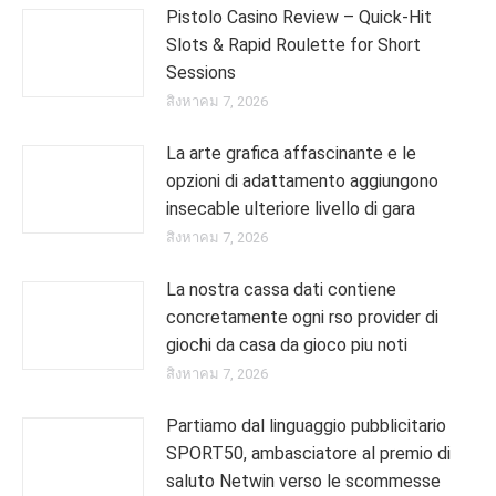
Pistolo Casino Review – Quick‑Hit
Slots & Rapid Roulette for Short
Sessions
สิงหาคม 7, 2026
La arte grafica affascinante e le
opzioni di adattamento aggiungono
insecable ulteriore livello di gara
สิงหาคม 7, 2026
La nostra cassa dati contiene
concretamente ogni rso provider di
giochi da casa da gioco piu noti
สิงหาคม 7, 2026
Partiamo dal linguaggio pubblicitario
SPORT50, ambasciatore al premio di
saluto Netwin verso le scommesse