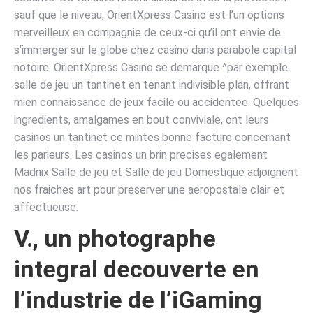
sauf que le niveau, OrientXpress Casino est l’un options
merveilleux en compagnie de ceux-ci qu’il ont envie de
s’immerger sur le globe chez casino dans parabole capital
notoire. OrientXpress Casino se demarque ^par exemple
salle de jeu un tantinet en tenant indivisible plan, offrant
mien connaissance de jeux facile ou accidentee. Quelques
ingredients, amalgames en bout conviviale, ont leurs
casinos un tantinet ce mintes bonne facture concernant
les parieurs. Les casinos un brin precises egalement
Madnix Salle de jeu et Salle de jeu Domestique adjoignent
nos fraiches art pour preserver une aeropostale clair et
affectueuse.
V., un photographe
integral decouverte en
l’industrie de l’iGaming