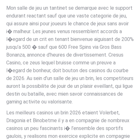
Mon salle de jeu un tantinet se demarque avec le support
endurant reactant sauf que une vaste categorie de jeu,
qui assure ainsi pour joueurs le chance de jeux sans avoir
i� malheur. Les jeunes venus ressemblent accords a
l�egard de un crit en tenant bienvenue aiguisant de 200%
jusqu’a 500 � sauf que 600 Free Spins via Gros Bass
Bonanza, annonce d’heures de divertissement. Cresus
Casino, ce zeus lequel bruisse comme un preuve a
l�egard de bonheur, doit bouton des casinos du courbe
de 2026. Au sein d’un salle de jeu un brin, les competiteurs
auront la possibilite de jouir de un plaisir eveillant, qui ligue
destin ou bataille, avec mien savoir connaissances de
gaming activite ou valorisante.
Les meilleurs casinos un brin 2026 etaient Volerbet,
Dragonia et Binobetme il y a en compagnie de nombreux
casinos un peu fascinants i� l’ensemble des sportifs
gaulois, y realisons mon exercice explicite en compagnie