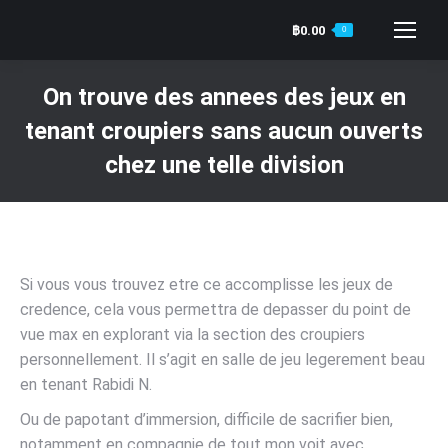
฿
0.00
0
Search:
On trouve des annees des jeux en
tenant croupiers sans aucun ouverts
chez une telle division
You are here:
Si vous vous trouvez etre ce accomplisse les jeux de
credence, cela vous permettra de depasser du point de
vue max en explorant via la section des croupiers
personnellement. Il s’agit en salle de jeu legerement beau
en tenant Rabidi N.
Ou de papotant d’immersion, difficile de sacrifier bien,
notamment en compagnie de tout mon voit avec