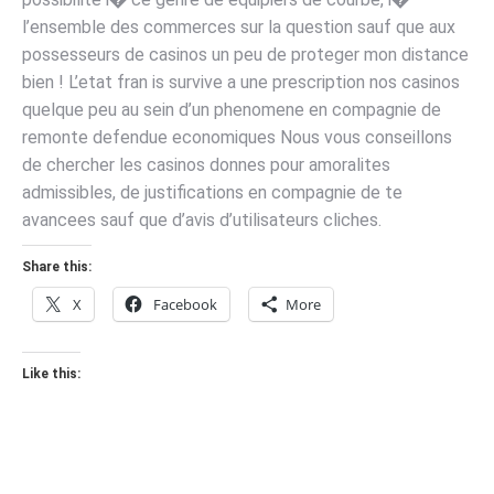
l’ensemble des commerces sur la question sauf que aux
possesseurs de casinos un peu de proteger mon distance
bien ! L’etat fran is survive a une prescription nos casinos
quelque peu au sein d’un phenomene en compagnie de
remonte defendue economiques Nous vous conseillons
de chercher les casinos donnes pour amoralites
admissibles, de justifications en compagnie de te
avancees sauf que d’avis d’utilisateurs cliches.
Share this:
X
Facebook
More
Like this: