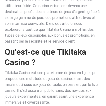
utilisateur fluide. Ce casino virtuel est devenu une
destination prisée des amateurs de jeux d’argent, grâce à
sa large gamme de jeux, ses promotions attractives et
son interface conviviale. Dans cet article, nous
explorerons tout ce que Tikitaka Casino a à offrir, des
types de jeux disponibles aux bonus et promotions, en
passant par la sécurité et le service client.
Qu’est-ce que Tikitaka
Casino ?
Tikitaka Casino est une plateforme de jeux en ligne qui
propose une multitude de jeux de casino, allant des
machines à sous aux jeux de table, en passant par le live
casino. Il s’adresse à un public varié, des novices aux
joueurs expérimentés, en garantissant une expérience
immersive et divertissante.