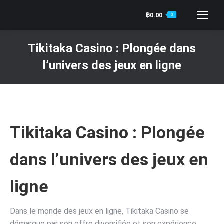
฿
0.00
0
Search:
Tikitaka Casino : Plongée dans
l’univers des jeux en ligne
You are here:
Tikitaka Casino : Plongée
dans l’univers des jeux en
ligne
Dans le monde des jeux en ligne, Tikitaka Casino se
démarque par son offre diversifiée et son expérience