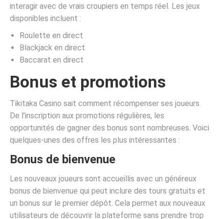
interagir avec de vrais croupiers en temps réel. Les jeux
disponibles incluent :
Roulette en direct
Blackjack en direct
Baccarat en direct
Bonus et promotions
Tikitaka Casino sait comment récompenser ses joueurs.
De l’inscription aux promotions régulières, les
opportunités de gagner des bonus sont nombreuses. Voici
quelques-unes des offres les plus intéressantes :
Bonus de bienvenue
Les nouveaux joueurs sont accueillis avec un généreux
bonus de bienvenue qui peut inclure des tours gratuits et
un bonus sur le premier dépôt. Cela permet aux nouveaux
utilisateurs de découvrir la plateforme sans prendre trop