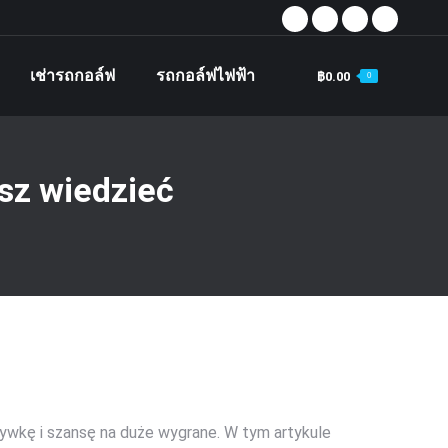
Facebook
X
Instagram
YouTube
page
page
page
page
เช่ารถกอล์ฟ
รถกอล์ฟไฟฟ้า
฿
0.00
0
opens
opens
opens
opens
Search
in
in
in
in
new
new
new
new
window
window
window
window
sz wiedzieć
rywkę i szansę na duże wygrane. W tym artykule