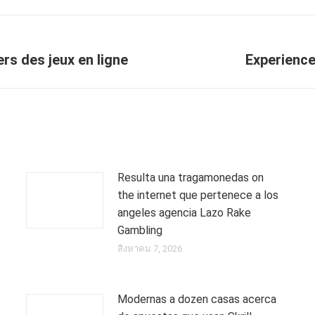
ers des jeux en ligne
Experience
Next
post:
Resulta una tragamonedas on
the internet que pertenece a los
angeles agencia Lazo Rake
Gambling
สิงหาคม 7, 2026
Modernas a dozen casas acerca