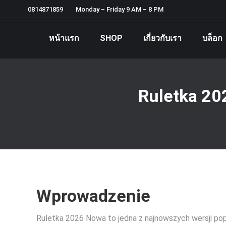
0814871859
Monday – Friday 9 AM – 8 PM
หน้าแรก
SHOP
เกี่ยวกับเรา
บล็อก
Ruletka 20
Wprowadzenie
Ruletka 2026 Nowa to jedna z najnowszych wersji pop