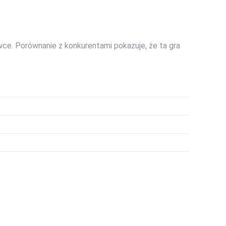
wce. Porównanie z konkurentami pokazuje, że ta gra