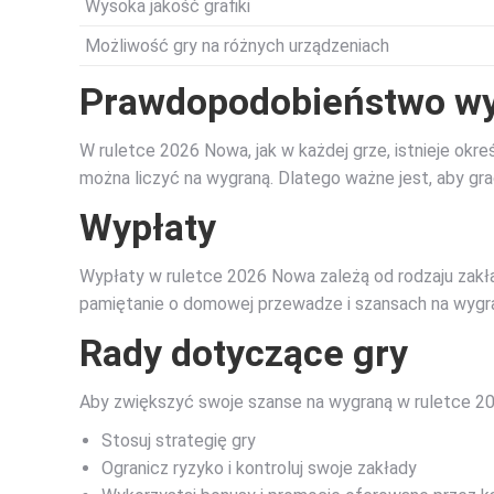
Wysoka jakość grafiki
Możliwość gry na różnych urządzeniach
Prawdopodobieństwo wy
W ruletce 2026 Nowa, jak w każdej grze, istnieje o
można liczyć na wygraną. Dlatego ważne jest, aby grać
Wypłaty
Wypłaty w ruletce 2026 Nowa zależą od rodzaju zakład
pamiętanie o domowej przewadze i szansach na wygr
Rady dotyczące gry
Aby zwiększyć swoje szanse na wygraną w ruletce 2
Stosuj strategię gry
Ogranicz ryzyko i kontroluj swoje zakłady