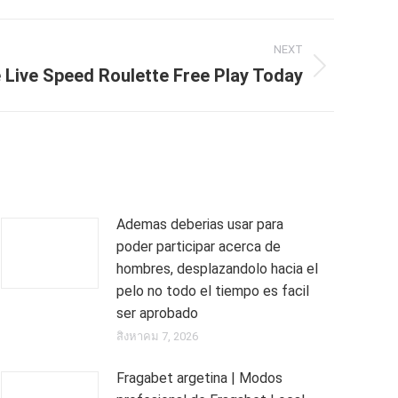
NEXT
 Live Speed Roulette Free Play Today
Ademas deberias usar para
poder participar acerca de
hombres, desplazandolo hacia el
pelo no todo el tiempo es facil
ser aprobado
สิงหาคม 7, 2026
Fragabet argetina | Modos