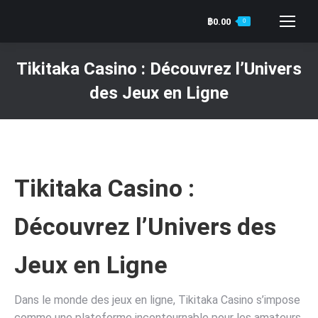
฿
0.00
0
Search:
Tikitaka Casino : Découvrez l’Univers
des Jeux en Ligne
You are here:
Tikitaka Casino :
Découvrez l’Univers des
Jeux en Ligne
Dans le monde des jeux en ligne, Tikitaka Casino s’impose
comme une plateforme incontournable pour les amateurs