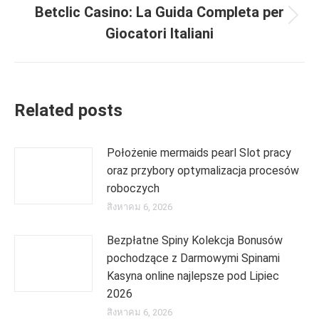
Betclic Casino: La Guida Completa per
Next
Giocatori Italiani
post:
Related posts
Położenie mermaids pearl Slot pracy
oraz przybory optymalizacja procesów
roboczych
สิงหาคม 6, 2026
Bezpłatne Spiny Kolekcja Bonusów
pochodzące z Darmowymi Spinami
Kasyna online najlepsze pod Lipiec
2026
สิงหาคม 6, 2026