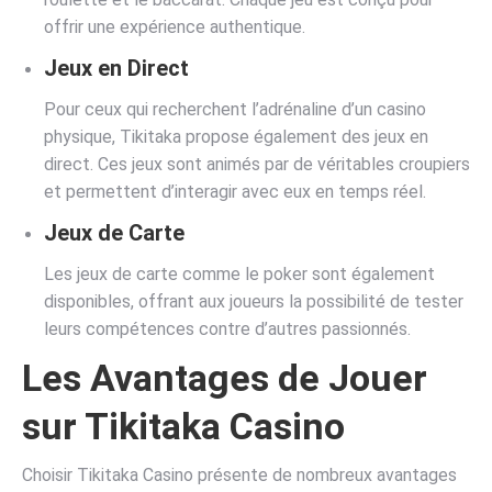
offrir une expérience authentique.
Jeux en Direct
Pour ceux qui recherchent l’adrénaline d’un casino
physique, Tikitaka propose également des jeux en
direct. Ces jeux sont animés par de véritables croupiers
et permettent d’interagir avec eux en temps réel.
Jeux de Carte
Les jeux de carte comme le poker sont également
disponibles, offrant aux joueurs la possibilité de tester
leurs compétences contre d’autres passionnés.
Les Avantages de Jouer
sur Tikitaka Casino
Choisir Tikitaka Casino présente de nombreux avantages