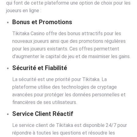
qui font de cette plateforme une option de choix pour les
joueurs en ligne :
Bonus et Promotions
Tikitaka Casino offre des bonus attractifs pour les
nouveaux joueurs ainsi que des promotions régulières
pour les joueurs existants. Ces offres permettent
d’augmenter le capital de jeu et de maximiser les gains.
Sécurité et Fiabilité
La sécurité est une priorité pour Tikitaka. La
plateforme utilise des technologies de cryptage
avancées pour protéger les données personnelles et
financières de ses utilisateurs.
Service Client Réactif
Le service client de Tikitaka est disponible 24/7 pour
répondre à toutes les questions et résoudre les