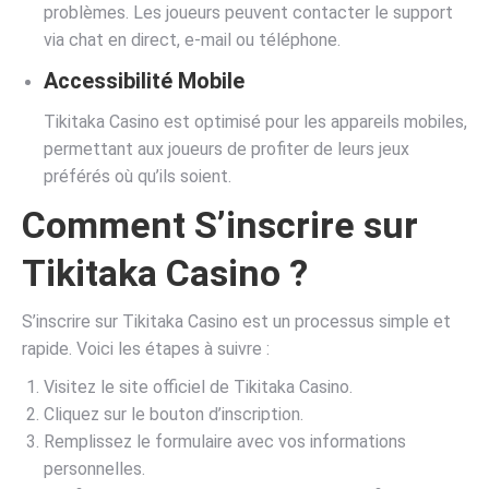
problèmes. Les joueurs peuvent contacter le support
via chat en direct, e-mail ou téléphone.
Accessibilité Mobile
Tikitaka Casino est optimisé pour les appareils mobiles,
permettant aux joueurs de profiter de leurs jeux
préférés où qu’ils soient.
Comment S’inscrire sur
Tikitaka Casino ?
S’inscrire sur Tikitaka Casino est un processus simple et
rapide. Voici les étapes à suivre :
Visitez le site officiel de Tikitaka Casino.
Cliquez sur le bouton d’inscription.
Remplissez le formulaire avec vos informations
personnelles.