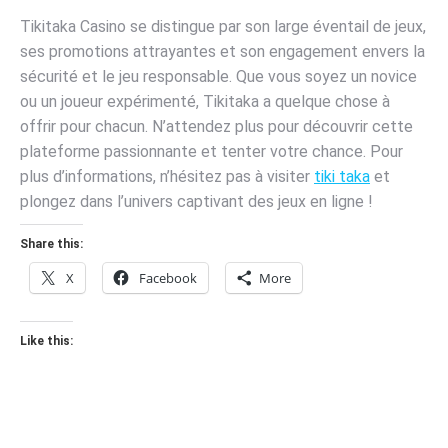
Tikitaka Casino se distingue par son large éventail de jeux,
ses promotions attrayantes et son engagement envers la
sécurité et le jeu responsable. Que vous soyez un novice
ou un joueur expérimenté, Tikitaka a quelque chose à
offrir pour chacun. N’attendez plus pour découvrir cette
plateforme passionnante et tenter votre chance. Pour
plus d’informations, n’hésitez pas à visiter
tiki taka
et
plongez dans l’univers captivant des jeux en ligne !
Share this:
X
Facebook
More
Like this: