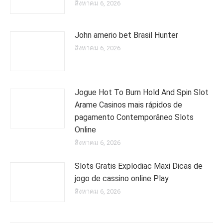
สิงหาคม 6, 2026
John amerio bet Brasil Hunter
สิงหาคม 6, 2026
Jogue Hot To Burn Hold And Spin Slot
Arame Casinos mais rápidos de
pagamento Contemporâneo Slots
Online
สิงหาคม 6, 2026
Slots Gratis Explodiac Maxi Dicas de
jogo de cassino online Play
สิงหาคม 6, 2026