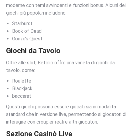
moderne con temi avvincenti e funzioni bonus. Alcuni dei
giochi più popolari includono:
Starburst
Book of Dead
Gonzo’s Quest
Giochi da Tavolo
Oltre alle slot, Betclic offre una varietà di giochi da
tavolo, come:
Roulette
Blackjack
baccarat
Questi giochi possono essere giocati sia in modalità
standard che in versione live, permettendo ai giocatori di
interagire con croupier reali e altri giocatori.
Sezione Casinò Live