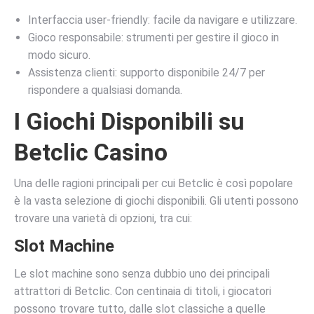
Interfaccia user-friendly: facile da navigare e utilizzare.
Gioco responsabile: strumenti per gestire il gioco in
modo sicuro.
Assistenza clienti: supporto disponibile 24/7 per
rispondere a qualsiasi domanda.
I Giochi Disponibili su
Betclic Casino
Una delle ragioni principali per cui Betclic è così popolare
è la vasta selezione di giochi disponibili. Gli utenti possono
trovare una varietà di opzioni, tra cui:
Slot Machine
Le slot machine sono senza dubbio uno dei principali
attrattori di Betclic. Con centinaia di titoli, i giocatori
possono trovare tutto, dalle slot classiche a quelle