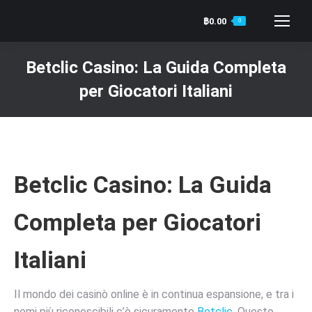
฿
0.00
0
Search:
Betclic Casino: La Guida Completa
per Giocatori Italiani
You are here:
Betclic Casino: La Guida
Completa per Giocatori
Italiani
Il mondo dei casinò online è in continua espansione, e tra i
nomi più riconoscibili c’è sicuramente
Betclic
. Questo