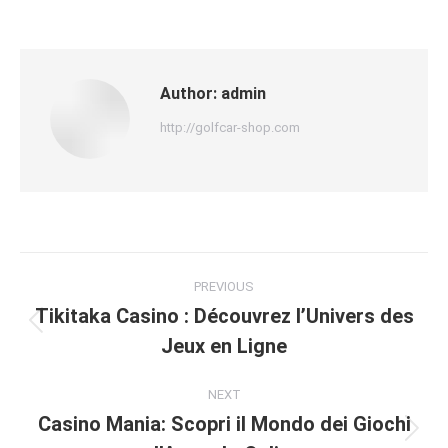
Author:
admin
http://golfcar-shop.com
Post
PREVIOUS
navigation
Tikitaka Casino : Découvrez l’Univers des
Previous
Jeux en Ligne
post:
NEXT
Casino Mania: Scopri il Mondo dei Giochi
Next