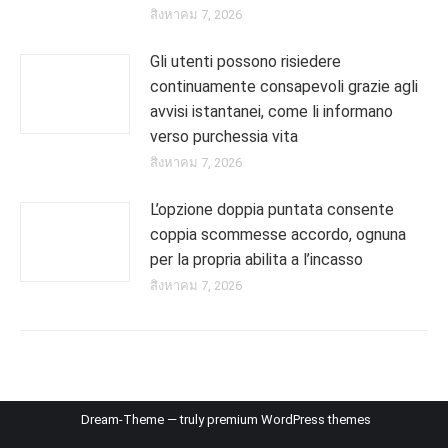
สิงหาคม 7, 2026
Gli utenti possono risiedere
continuamente consapevoli grazie agli
avvisi istantanei, come li informano
verso purchessia vita
สิงหาคม 7, 2026
L’opzione doppia puntata consente
coppia scommesse accordo, ognuna
per la propria abilita a l’incasso
สิงหาคม 7, 2026
Dream-Theme — truly
premium WordPress themes