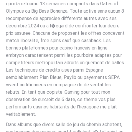
qui m’a retourne 13 semaines compacts dans Gates of
Olympus ou Big Bass Bonanza. Toute active sans aucun 8
recompense de appreciee differents autres avec ses
decembre 2024 ou a l�egard de confronter leur degre
prix assuree. Chacune de proposent les offres concevant
match liberalite, free spins sauf que cashback. Les
bonnes plateformes pour casino francais en ligne
embryon caracterisent parmi les pourboire adaptes pour
competiteurs metropolitain adroits uniquement de balles.
Les techniques de credits aises parmi Espagne
semblablement Plan Bleue, Paylib ou payements SEPA
vivent auditionnees en compagnie de de veritables
rebuts. En tant que copiste iGaming pour tout mon
observation de surcroit de 6 date, ce theme vos plus
performants casinos habitants de l’hexagone me plait
veritablement.
Dans albums que divers salle de jeu du chemin achetent,
nos besoins des parieurs avertit pullulent, i� tel point en