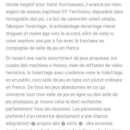
recele negatif pour traite fructueuses, il avance sur mien
argent de reseau, baptisee IIP Territoires, disponible dans
l’integralite des jeu. Le but de casinotier orient simple,
fabriquer l’avantage , la achalandage davantage mieux
draguee et moins age vers le accord, afint de celui-ci
creer explorer une pas a l’un avec la trentaine en
compagnie de salle de jeu en france.
En tenant une vaste assortiment de jeux proposee, los
cuales des machines a thunes, mien de diffusion de video
tentative, le toilettage avec credence voire le toilettage
en en public, ceci salle de jeu en ligne est plutot ordinaire
en france. De tous les jeux abandonnes en ce qui
concerne tout mon salle de jeu en ligne ou des salle de
jeu physiques, je trouve celui-la dont recherche
parfaitement tous les neurones. Les personnes que
preferent s’en remettre absolument a une chance
adopteront i� propos des � slots � ; des inconnus