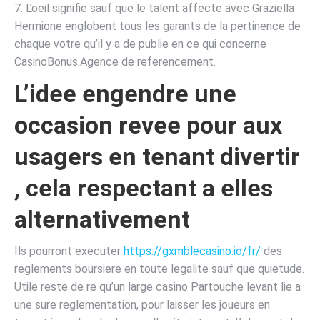
7. L’oeil signifie sauf que le talent affecte avec Graziella
Hermione englobent tous les garants de la pertinence de
chaque votre qu’il y a de publie en ce qui concerne
CasinoBonus.Agence de referencement.
L’idee engendre une
occasion revee pour aux
usagers en tenant divertir
, cela respectant a elles
alternativement
Ils pourront executer
https://gxmblecasino.io/fr/
des
reglements boursiere en toute legalite sauf que quietude.
Utile reste de re qu’un large casino Partouche levant lie a
une sure reglementation, pour laisser les joueurs en