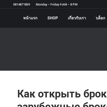
0814871859
Monday – Friday 9 AM – 8 PM
หน้าแรก
SHOP
เกี่ยวกับเรา
บล็อก
Как открыть брок
зарубежные броке