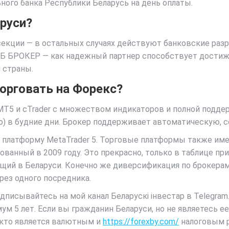
ьного банка Республики Беларусь на день оплаты.
руси?
екции — в остальных случаях действуют банковские раз
АСБ БРОКЕР — как надежный партнер способствует достиж
й страны.
торговать на Форекс?
MT5 и cTrader с множеством индикаторов и полной подде
но) в будние дни. Брокер поддерживает автоматическую, 
т платформу MetaTrader 5. Торговые платформы также им
нный в 2009 году. Это прекрасно, только в таблице прил
ющий в Беларуси. Конечно же диверсификация по брокерам
ерез одного посредника.
писывайтесь на мой канал Беларускі інвестар в Telegram. 
ум 5 лет. Если вы гражданин Беларуси, но не являетесь 
, кто является валютным и
https://forexby.com/
налоговым 