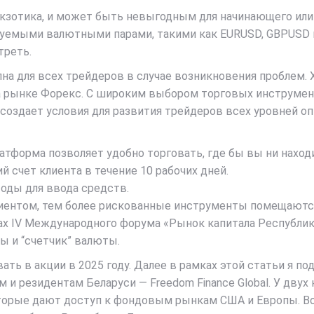
я экзотика, и может быть невыгодным для начинающего и
уемыми валютными парами, такими как EURUSD, GBPUSD и
треть.
а для всех трейдеров в случае возникновения проблем. 
на рынке Форекс. С широким выбором торговых инструме
создает условия для развития трейдеров всех уровней оп
атформа позволяет удобно торговать, где бы вы ни наход
счет клиента в течение 10 рабочих дней.
оды для ввода средств.
лиентом, тем более рискованные инструменты помещаются
ах IV Международного форума «Рынок капитала Республик
ы и “счетчик” валюты.
ть в акции в 2025 году. Далее в рамках этой статьи я 
и резидентам Беларуси — Freedom Finance Global. У двух 
которые дают доступ к фондовым рынкам США и Европы. 