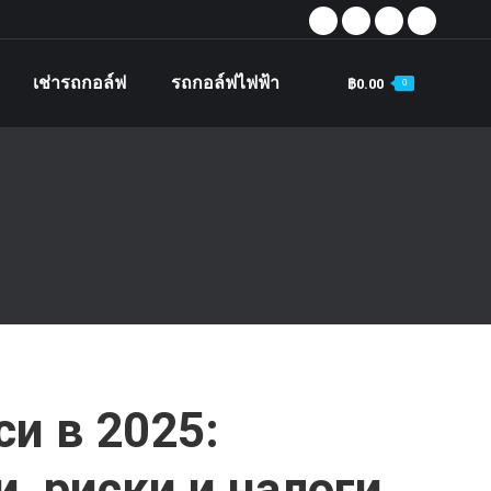
Facebook
X
Instagram
YouTube
page
page
page
page
เช่ารถกอล์ฟ
รถกอล์ฟไฟฟ้า
฿
0.00
0
opens
opens
opens
opens
Search
in
in
in
in
new
new
new
new
window
window
window
window
и в 2025:
, риски и налоги