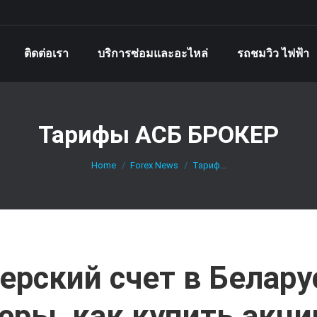
ติดต่อเรา
บริการซ่อมและอะไหล่
รถชมวิว ไฟฟ้า
Тарифы АСБ БРОКЕР
You are here:
Home
Forex News
Тариф…
ерский счет в Беларус
ры, как купить акции