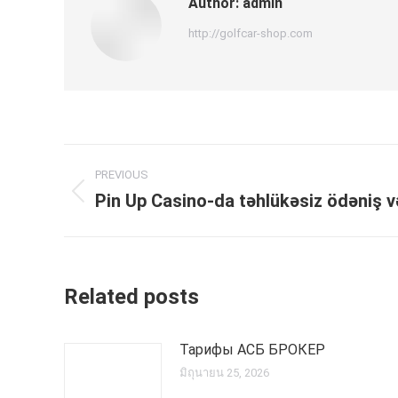
Author:
admin
http://golfcar-shop.com
Post
PREVIOUS
navigation
Pin Up Casino-da təhlükəsiz ödəniş və
Previous
post:
Related posts
Тарифы АСБ БРОКЕР
มิถุนายน 25, 2026