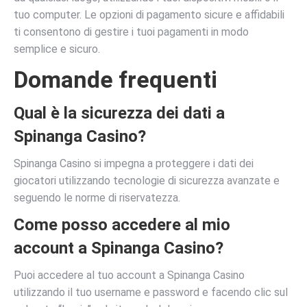
tuo computer. Le opzioni di pagamento sicure e affidabili
ti consentono di gestire i tuoi pagamenti in modo
semplice e sicuro.
Domande frequenti
Qual è la sicurezza dei dati a
Spinanga Casino?
Spinanga Casino si impegna a proteggere i dati dei
giocatori utilizzando tecnologie di sicurezza avanzate e
seguendo le norme di riservatezza.
Come posso accedere al mio
account a Spinanga Casino?
Puoi accedere al tuo account a Spinanga Casino
utilizzando il tuo username e password e facendo clic sul