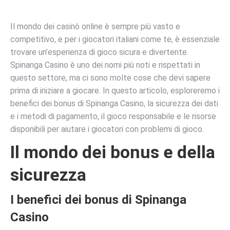
Il mondo dei casinò online è sempre più vasto e
competitivo, e per i giocatori italiani come te, è essenziale
trovare un’esperienza di gioco sicura e divertente.
Spinanga Casino è uno dei nomi più noti e rispettati in
questo settore, ma ci sono molte cose che devi sapere
prima di iniziare a giocare. In questo articolo, esploreremo i
benefici dei bonus di Spinanga Casino, la sicurezza dei dati
e i metodi di pagamento, il gioco responsabile e le risorse
disponibili per aiutare i giocatori con problemi di gioco.
Il mondo dei bonus e della
sicurezza
I benefici dei bonus di Spinanga
Casino