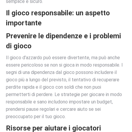
semplice e sicuro.
Il gioco responsabile: un aspetto
importante
Prevenire le dipendenze e i problemi
di gioco
Il gioco d’azzardo può essere divertente, ma può anche
essere pericoloso se non si gioca in modo responsabile. I
segni di una dipendenza dal gioco possono includere il
gioco più a lungo del previsto, il tentativo di recuperare
perdite rapida e il gioco con soldi che non puoi
permetterti di perdere. Le strategie per giocare in modo
responsabile e sano includono impostare un budget,
prendersi pause regolari e cercare aiuto se sei
preoccupato per il tuo gioco.
Risorse per aiutare i giocatori