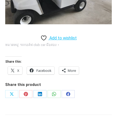
Add to wishlist
หมวดหมู่:
รถกอล์ฟ club car มือสอง
Share this:
X
Facebook
More
Share this product
Share
Share
Share
Share
Share
on
on
on
on
on
X
Pinterest
LinkedIn
WhatsApp
Facebook