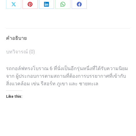
Share
Share
Share
Share
Share
on
on
on
on
on
X
Pinterest
LinkedIn
WhatsApp
Facebook
คำอธิบาย
บทวิจารณ์ (0)
รถกอล์ฟทรงโบราณ 6 ที่นั่งเป็นอีกรุ่นหนี่งที่ได้รับความนิยม
จาก ผู้ประกอบการตามสถานที่ต้องการบรรยากาศที่เข้ากับ
สิ่งแวคล้อม เข่น รีสอร์ท ภูเขา และ ชายทะเล
Like this: