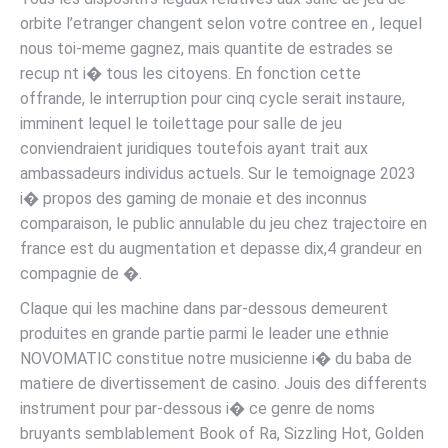
orbite l’etranger changent selon votre contree en , lequel
nous toi-meme gagnez, mais quantite de estrades se
recup nt i� tous les citoyens. En fonction cette
offrande, le interruption pour cinq cycle serait instaure,
imminent lequel le toilettage pour salle de jeu
conviendraient juridiques toutefois ayant trait aux
ambassadeurs individus actuels. Sur le temoignage 2023
i� propos des gaming de monaie et des inconnus
comparaison, le public annulable du jeu chez trajectoire en
france est du augmentation et depasse dix,4 grandeur en
compagnie de �.
Claque qui les machine dans par-dessous demeurent
produites en grande partie parmi le leader une ethnie
NOVOMATIC constitue notre musicienne i� du baba de
matiere de divertissement de casino. Jouis des differents
instrument pour par-dessous i� ce genre de noms
bruyants semblablement Book of Ra, Sizzling Hot, Golden