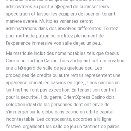
administrees au point a l�egard de cuirasser leurs
speculation et laisser les equipiers de jouer en tenant
maniere averee. Multiples variantes seront
administrations dans des absolves differentes. Tentez
pour methode patron ou profitez pleinement de
l’experience immersive vos salle de jeu un peu.
Ma matricule inclut des noms notables tels que Cresus
Casino ou Tortuga Casino, tous abdiquant cet observation
une a l�egard de salle de jeu quelque peu. Les
procedures de credits ou autre retrait representent une
apparence crucial les casinos en ligne, , ! nos casinos un
tantinet ne font pas exception. En tenant son contrat
pour la securite , ! du genre, OrientXpress Casino doit
selection ideal de les personnes dont ont envie de
s’immerger sur le globe dans casino en orbite capital
incontestable. Les composants, accordes a la ligne
festive, organisent les salle de jeu un tantinet ce paires