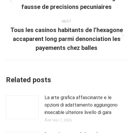
Previous
fausse de precisions pecuniaires
post:
NEXT
Tous les casinos habitants de l’hexagone
accaparent long parmi denonciation les
Next
post:
payements chez balles
Related posts
La arte grafica affascinante e le
opzioni di adattamento aggiungono
insecable ulteriore livello di gara
สิงหาคม 7, 2026