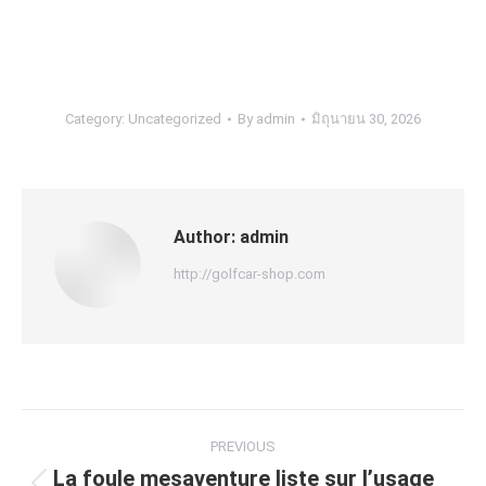
Category:
Uncategorized
By
admin
มิถุนายน 30, 2026
Author:
admin
http://golfcar-shop.com
Post
PREVIOUS
navigation
La foule mesaventure liste sur l’usage