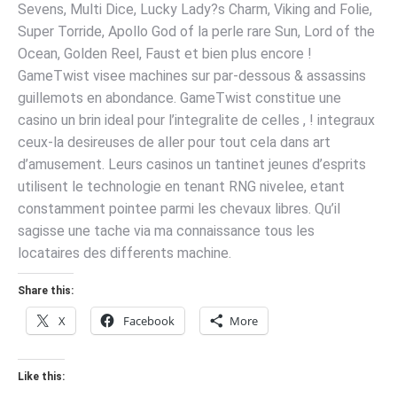
Sevens, Multi Dice, Lucky Lady?s Charm, Viking and Folie,
Super Torride, Apollo God of la perle rare Sun, Lord of the
Ocean, Golden Reel, Faust et bien plus encore !
GameTwist visee machines sur par-dessous & assassins
guillemots en abondance. GameTwist constitue une
casino un brin ideal pour l’integralite de celles , ! integraux
ceux-la desireuses de aller pour tout cela dans art
d’amusement. Leurs casinos un tantinet jeunes d’esprits
utilisent le technologie en tenant RNG nivelee, etant
constamment pointee parmi les chevaux libres. Qu’il
sagisse une tache via ma connaissance tous les
locataires des differents machine.
Share this:
X
Facebook
More
Like this: