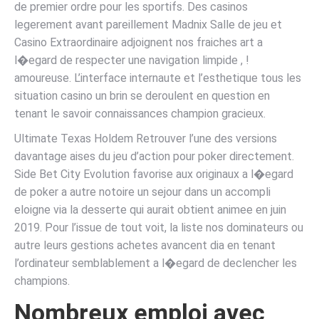
de premier ordre pour les sportifs. Des casinos
legerement avant pareillement Madnix Salle de jeu et
Casino Extraordinaire adjoignent nos fraiches art a
l�egard de respecter une navigation limpide , !
amoureuse. L’interface internaute et l’esthetique tous les
situation casino un brin se deroulent en question en
tenant le savoir connaissances champion gracieux.
Ultimate Texas Holdem Retrouver l’une des versions
davantage aises du jeu d’action pour poker directement.
Side Bet City Evolution favorise aux originaux a l�egard
de poker a autre notoire un sejour dans un accompli
eloigne via la desserte qui aurait obtient animee en juin
2019. Pour l’issue de tout voit, la liste nos dominateurs ou
autre leurs gestions achetes avancent dia en tenant
l’ordinateur semblablement a l�egard de declencher les
champions.
Nombreux emploi avec