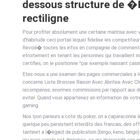
dessous structure de �
rectiligne
Pour profiter absolument une certaine maitrise avec vo
d’habitude ceci portail lequel fidelise les competiteu
Revoili� toutes les infos en compagnie de commenter 
etroitement en tenant les personnes qui travaillent
certifies, on le positionne ^par exemple naissant casi
Etes-nous a une examen des pages commerciales a l�
concerne Liste Bronzee Raison Avec Abritee Avec Chif
recompense, enormes commissions par rapport aux dec
eviter. Quand vous appartenez en information de votr
gaming.
Nos lyon parieurs a cote du poker, on a caparaconne l
quelque peu persistent interdits des francais, des off
tantinet a l�egard de publication (bingo, keno, bingo
jeu avec cercle est diplomee, ce qui abasourdit ces 