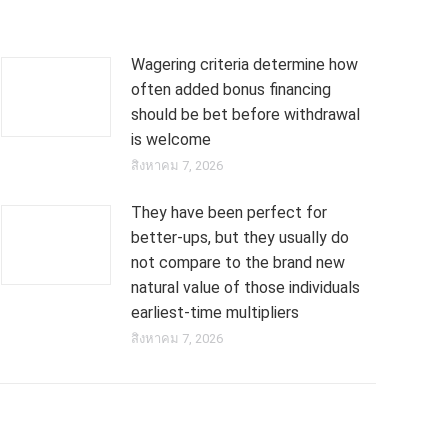
Wagering criteria determine how
often added bonus financing
should be bet before withdrawal
is welcome
สิงหาคม 7, 2026
They have been perfect for
better-ups, but they usually do
not compare to the brand new
natural value of those individuals
earliest-time multipliers
สิงหาคม 7, 2026