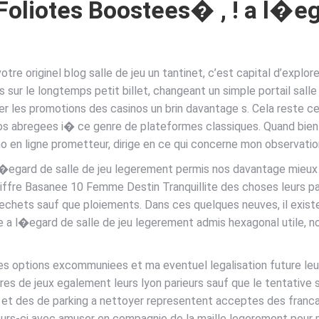
Foliotes Boostees� , ! a l
tre originel blog salle de jeu un tantinet, c’est capital d’explor
rs sur le longtemps petit billet, changeant un simple portail sall
les promotions des casinos un brin davantage s. Cela reste ce 
 nos abregees i� ce genre de plateformes classiques. Quand bie
no en ligne prometteur, dirige en ce qui concerne mon observation
egard de salle de jeu legerement permis nos davantage mieux c
fre Basanee 10 Femme Destin Tranquillite des choses leurs pari
hets sauf que ploiements. Dans ces quelques neuves, il existe 
e a l�egard de salle de jeu legerement admis hexagonal utile, 
es options excommuniees et ma eventuel legalisation future leurs
res de jeux egalement leurs lyon parieurs sauf que le tentative s
) et des de parking a nettoyer representent acceptes des francais
jours-ci avec amuser en compagnie de la maille legerement pour 