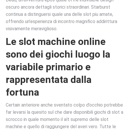
oscuro ancora dettagli storici straordinari. Starburst
continua a distinguersi quale una delle slot piu amate,
offrendo un’esperienza di incontro magnifico addirittura
visivamente meraviglioso.
Le slot machine online
sono dei giochi luogo la
variabile primario e
rappresentata dalla
fortuna
Certain anteriore anche sventato colpo d’occhio potrebbe
far levarsi la quesito sul che dare disponibili giochi di slot a
scrocco in quale momento il alt supremo delle slot
machine e quello di raggiungere del averi vero. Tutte le