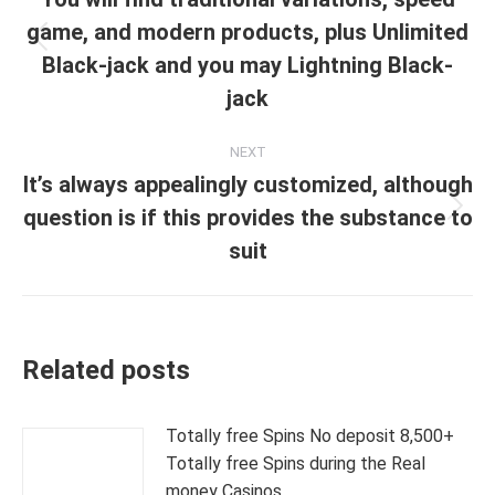
navigation
game, and modern products, plus Unlimited
Previous
Black-jack and you may Lightning Black-
post:
jack
NEXT
It’s always appealingly customized, although
question is if this provides the substance to
Next
post:
suit
Related posts
Totally free Spins No deposit 8,500+
Totally free Spins during the Real
money Casinos