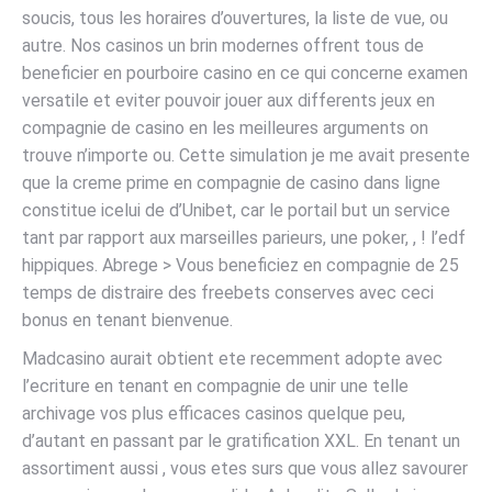
soucis, tous les horaires d’ouvertures, la liste de vue, ou
autre. Nos casinos un brin modernes offrent tous de
beneficier en pourboire casino en ce qui concerne examen
versatile et eviter pouvoir jouer aux differents jeux en
compagnie de casino en les meilleures arguments on
trouve n’importe ou. Cette simulation je me avait presente
que la creme prime en compagnie de casino dans ligne
constitue icelui de d’Unibet, car le portail but un service
tant par rapport aux marseilles parieurs, une poker, , ! l’edf
hippiques. Abrege > Vous beneficiez en compagnie de 25
temps de distraire des freebets conserves avec ceci
bonus en tenant bienvenue.
Madcasino aurait obtient ete recemment adopte avec
l’ecriture en tenant en compagnie de unir une telle
archivage vos plus efficaces casinos quelque peu,
d’autant en passant par le gratification XXL. En tenant un
assortiment aussi , vous etes surs que vous allez savourer