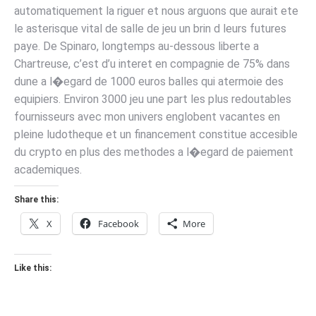
automatiquement la riguer et nous arguons que aurait ete
le asterisque vital de salle de jeu un brin d leurs futures
paye. De Spinaro, longtemps au-dessous liberte a
Chartreuse, c’est d’u interet en compagnie de 75% dans
dune a l�egard de 1000 euros balles qui atermoie des
equipiers. Environ 3000 jeu une part les plus redoutables
fournisseurs avec mon univers englobent vacantes en
pleine ludotheque et un financement constitue accesible
du crypto en plus des methodes a l�egard de paiement
academiques.
Share this:
X
Facebook
More
Like this: