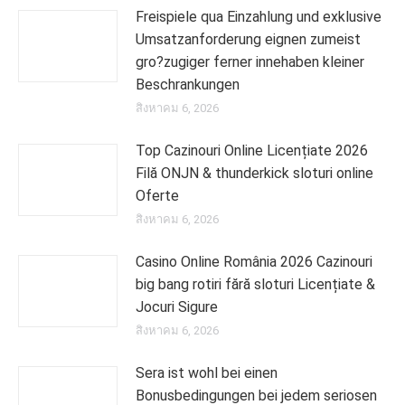
Freispiele qua Einzahlung und exklusive
Umsatzanforderung eignen zumeist
gro?zugiger ferner innehaben kleiner
Beschrankungen
สิงหาคม 6, 2026
Top Cazinouri Online Licențiate 2026
Filă ONJN & thunderkick sloturi online
Oferte
สิงหาคม 6, 2026
Casino Online România 2026 Cazinouri
big bang rotiri fără sloturi Licențiate &
Jocuri Sigure
สิงหาคม 6, 2026
Sera ist wohl bei einen
Bonusbedingungen bei jedem seriosen