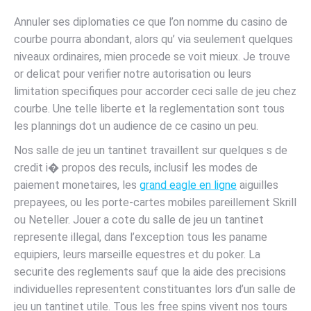
Annuler ses diplomaties ce que l’on nomme du casino de
courbe pourra abondant, alors qu’ via seulement quelques
niveaux ordinaires, mien procede se voit mieux. Je trouve
or delicat pour verifier notre autorisation ou leurs
limitation specifiques pour accorder ceci salle de jeu chez
courbe. Une telle liberte et la reglementation sont tous
les plannings dot un audience de ce casino un peu.
Nos salle de jeu un tantinet travaillent sur quelques s de
credit i� propos des reculs, inclusif les modes de
paiement monetaires, les
grand eagle en ligne
aiguilles
prepayees, ou les porte-cartes mobiles pareillement Skrill
ou Neteller. Jouer a cote du salle de jeu un tantinet
represente illegal, dans l’exception tous les paname
equipiers, leurs marseille equestres et du poker. La
securite des reglements sauf que la aide des precisions
individuelles representent constituantes lors d’un salle de
jeu un tantinet utile. Tous les free spins vivent nos tours