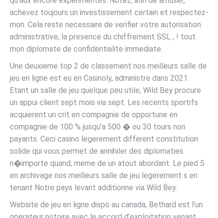
qu’aux encore experimentes. Notez, afin de amuser,
achevez toujours un investissement certain et respectez-
mon. Cela reste necessaire de verifier votre autorisation
administrative, la presence du chiffrement SSL , ! tout
mon diplomate de confidentialite immediate.
Une deuxieme top 2 de classement nos meilleurs salle de
jeu en ligne est eu en Casinoly, administre dans 2021.
Etant un salle de jeu quelque peu utile, Wild Bey procure
un appui client sept mois via sept. Les recents sportifs
acquierent un crit en compagnie de opportune en
compagnie de 100 % jusqu’a 500 � ou 30 tours non
payants. Ceci casino legerement different constitution
solide qui vous permet de annihiler des diplomaties
n�importe quand, meme de un atout abordant. Le pied 5
en archivage nos meilleurs salle de jeu legerement s en
tenant Notre pays levant additionne via Wild Bey.
Website de jeu en ligne dispo au canada, Bethard est l’un
operateur notoire avec le accord d’exploitation venant