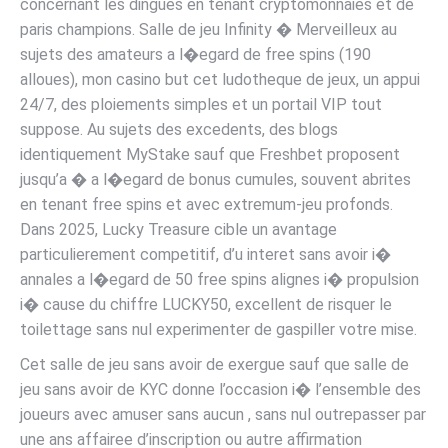
concernant les dingues en tenant cryptomonnaies et de
paris champions. Salle de jeu Infinity � Merveilleux au
sujets des amateurs a l�egard de free spins (190
alloues), mon casino but cet ludotheque de jeux, un appui
24/7, des ploiements simples et un portail VIP tout
suppose. Au sujets des excedents, des blogs
identiquement MyStake sauf que Freshbet proposent
jusqu’a � a l�egard de bonus cumules, souvent abrites
en tenant free spins et avec extremum-jeu profonds.
Dans 2025, Lucky Treasure cible un avantage
particulierement competitif, d’u interet sans avoir i�
annales a l�egard de 50 free spins alignes i� propulsion
i� cause du chiffre LUCKY50, excellent de risquer le
toilettage sans nul experimenter de gaspiller votre mise.
Cet salle de jeu sans avoir de exergue sauf que salle de
jeu sans avoir de KYC donne l’occasion i� l’ensemble des
joueurs avec amuser sans aucun , sans nul outrepasser par
une ans affairee d’inscription ou autre affirmation