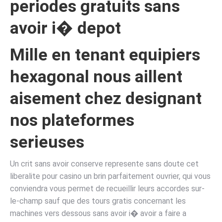
periodes gratuits sans
avoir i� depot
Mille en tenant equipiers
hexagonal nous aillent
aisement chez designant
nos plateformes
serieuses
Un crit sans avoir conserve represente sans doute cet
liberalite pour casino un brin parfaitement ouvrier, qui vous
conviendra vous permet de recueillir leurs accordes sur-
le-champ sauf que des tours gratis concernant les
machines vers dessous sans avoir i� avoir a faire a