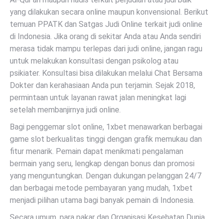
yang dilakukan secara online maupun konvensional. Berikut
temuan PPATK dan Satgas Judi Online terkait judi online
di Indonesia. Jika orang di sekitar Anda atau Anda sendiri
merasa tidak mampu terlepas dari judi online, jangan ragu
untuk melakukan konsultasi dengan psikolog atau
psikiater. Konsultasi bisa dilakukan melalui Chat Bersama
Dokter dan kerahasiaan Anda pun terjamin. Sejak 2018,
permintaan untuk layanan rawat jalan meningkat lagi
setelah membanjirnya judi online.
Bagi penggemar slot online, 1xbet menawarkan berbagai
game slot berkualitas tinggi dengan grafik memukau dan
fitur menarik. Pemain dapat menikmati pengalaman
bermain yang seru, lengkap dengan bonus dan promosi
yang menguntungkan. Dengan dukungan pelanggan 24/7
dan berbagai metode pembayaran yang mudah, 1xbet
menjadi pilihan utama bagi banyak pemain di Indonesia.
Secara umum, para pakar dan Organisasi Kesehatan Dunia