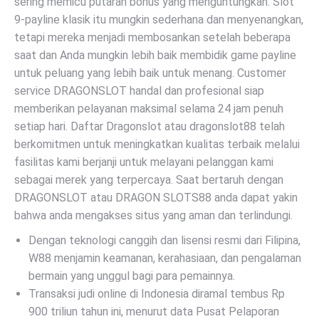
sering memicu putaran bonus yang menguntungkan. Slot
9-payline klasik itu mungkin sederhana dan menyenangkan,
tetapi mereka menjadi membosankan setelah beberapa
saat dan Anda mungkin lebih baik membidik game payline
untuk peluang yang lebih baik untuk menang. Customer
service DRAGONSLOT handal dan profesional siap
memberikan pelayanan maksimal selama 24 jam penuh
setiap hari. Daftar Dragonslot atau dragonslot88 telah
berkomitmen untuk meningkatkan kualitas terbaik melalui
fasilitas kami berjanji untuk melayani pelanggan kami
sebagai merek yang terpercaya. Saat bertaruh dengan
DRAGONSLOT atau DRAGON SLOTS88 anda dapat yakin
bahwa anda mengakses situs yang aman dan terlindungi.
Dengan teknologi canggih dan lisensi resmi dari Filipina,
W88 menjamin keamanan, kerahasiaan, dan pengalaman
bermain yang unggul bagi para pemainnya.
Transaksi judi online di Indonesia diramal tembus Rp
900 triliun tahun ini, menurut data Pusat Pelaporan