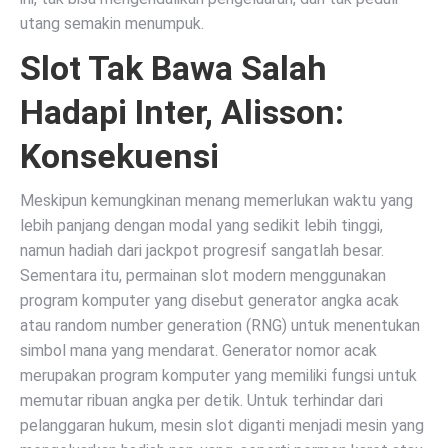
utang semakin menumpuk.
Slot Tak Bawa Salah
Hadapi Inter, Alisson:
Konsekuensi
Meskipun kemungkinan menang memerlukan waktu yang
lebih panjang dengan modal yang sedikit lebih tinggi,
namun hadiah dari jackpot progresif sangatlah besar.
Sementara itu, permainan slot modern menggunakan
program komputer yang disebut generator angka acak
atau random number generation (RNG) untuk menentukan
simbol mana yang mendarat. Generator nomor acak
merupakan program komputer yang memiliki fungsi untuk
memutar ribuan angka per detik. Untuk terhindar dari
pelanggaran hukum, mesin slot diganti menjadi mesin yang