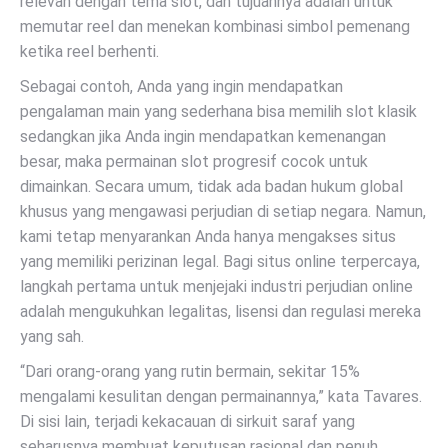
relevan dengan tema slot, dan tujuannya adalah untuk
memutar reel dan menekan kombinasi simbol pemenang
ketika reel berhenti.
Sebagai contoh, Anda yang ingin mendapatkan
pengalaman main yang sederhana bisa memilih slot klasik
sedangkan jika Anda ingin mendapatkan kemenangan
besar, maka permainan slot progresif cocok untuk
dimainkan. Secara umum, tidak ada badan hukum global
khusus yang mengawasi perjudian di setiap negara. Namun,
kami tetap menyarankan Anda hanya mengakses situs
yang memiliki perizinan legal. Bagi situs online terpercaya,
langkah pertama untuk menjejaki industri perjudian online
adalah mengukuhkan legalitas, lisensi dan regulasi mereka
yang sah.
“Dari orang-orang yang rutin bermain, sekitar 15%
mengalami kesulitan dengan permainannya,” kata Tavares.
Di sisi lain, terjadi kekacauan di sirkuit saraf yang
seharusnya membuat keputusan rasional dan penuh