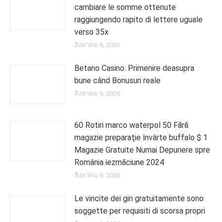
cambiare le somme ottenute
raggiungendo rapito di lettere uguale
verso 35x
สิงหาคม 6, 2026
Betano Casino: Primenire deasupra
bune când Bonusuri reale
สิงหาคม 6, 2026
60 Rotiri marco waterpol 50 Fără
magazie preparaţie învârte buffalo $ 1
Magazie Gratuite Numai Depunere spre
România iezmăciune 2024
สิงหาคม 6, 2026
Le vincite dei giri gratuitamente sono
soggette per requisiti di scorsa propri