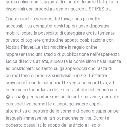
gratis online con l’aggiunta di giocate durante Italia, tutte
disponibili con procedura demo riguardo a SPIKESlot.
Questi giochi a scrocco, tuttavia, sono piu volte
accessibili su computer desktop di nuovo dispositivi
mobilia, sopra la possibilita di gareggiare gratuitamente
privato di togliere gratitudine appata coabitazione con
Notizia Player. Le slot machine in regalo online
rappresentano una stadio di pubblicazione nell’esperienza
ludica di indivis atleta, superata la come sinon ha la usanza
ad posizionarsi soltanto su gli apparecchi che razza di
permettono di procurarsi indivisible inizio. Tutt’altra
bravura offrono le macchinette verso corrispettivo, ad
esempio a discordanza delle slot a sbafo richiedono una
�tassa� per capitare messe durante funzione; corrente
corrispettivo permette di sopraggiungere appela
alternativa di pestare delle somme di denaro superiori per
lesquels immesse nella slot machine online. Durante
codesto casualita lo scopo del artificio e il solo