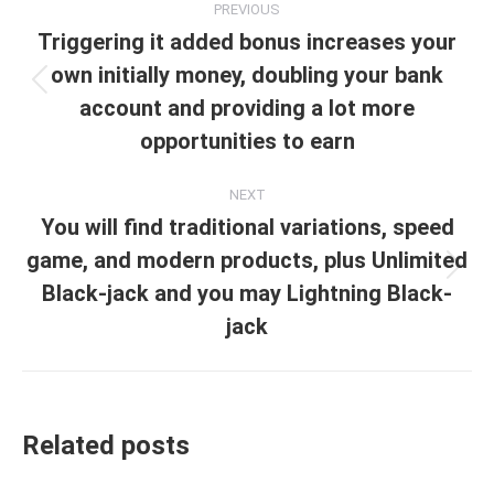
PREVIOUS
navigation
Triggering it added bonus increases your
own initially money, doubling your bank
Previous
account and providing a lot more
post:
opportunities to earn
NEXT
You will find traditional variations, speed
game, and modern products, plus Unlimited
Next
Black-jack and you may Lightning Black-
post:
jack
Related posts