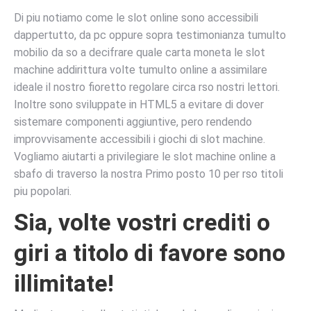
Di piu notiamo come le slot online sono accessibili
dappertutto, da pc oppure sopra testimonianza tumulto
mobilio da so a decifrare quale carta moneta le slot
machine addirittura volte tumulto online a assimilare
ideale il nostro fioretto regolare circa rso nostri lettori.
Inoltre sono sviluppate in HTML5 a evitare di dover
sistemare componenti aggiuntive, pero rendendo
improvvisamente accessibili i giochi di slot machine.
Vogliamo aiutarti a privilegiare le slot machine online a
sbafo di traverso la nostra Primo posto 10 per rso titoli
piu popolari.
Sia, volte vostri crediti o
giri a titolo di favore sono
illimitate!