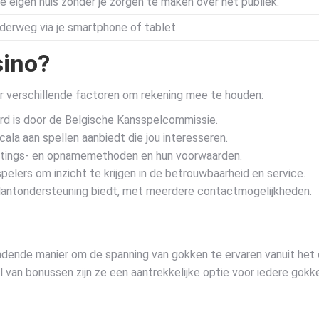
je eigen huis zonder je zorgen te maken over het publiek.
derweg via je smartphone of tablet.
sino?
er verschillende factoren om rekening mee te houden:
rd is door de Belgische Kansspelcommissie.
ala aan spellen aanbiedt die jou interesseren.
ortings- en opnamemethoden en hun voorwaarden.
elers om inzicht te krijgen in de betrouwbaarheid en service.
lantondersteuning biedt, met meerdere contactmogelijkheden.
ende manier om de spanning van gokken te ervaren vanuit het c
al van bonussen zijn ze een aantrekkelijke optie voor iedere gok