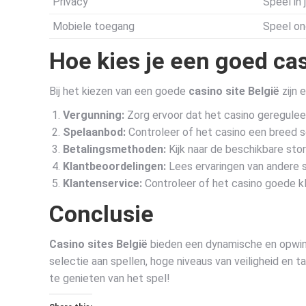
Privacy
Speel in 
Mobiele toegang
Speel on
Hoe kies je een goed ca
Bij het kiezen van een goede
casino site België
zijn 
Vergunning:
Zorg ervoor dat het casino geregulee
Spelaanbod:
Controleer of het casino een breed sc
Betalingsmethoden:
Kijk naar de beschikbare st
Klantbeoordelingen:
Lees ervaringen van andere sp
Klantenservice:
Controleer of het casino goede k
Conclusie
Casino sites België
bieden een dynamische en opwind
selectie aan spellen, hoge niveaus van veiligheid en t
te genieten van het spel!