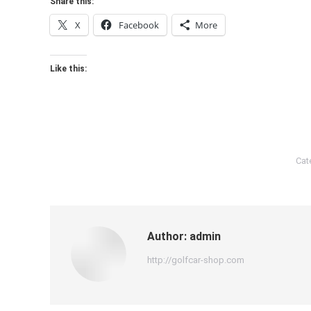
Share this:
X
Facebook
More
Like this:
Cat
Author:
admin
http://golfcar-shop.com