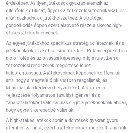
érdekében. Az ilyen játékosok gyakran elemzik az
ellenfeleik stílusát, figyelik a tétkezelési technikáikat, és
alkalmazkodnak a játékhelyzethez. A stratégiai
gondolkodás éppen ezért alapvető része a sikeres high-
stakes játék élményének.
Az egyes játékokhoz specifikus stratégiák léteznek, és a
játékosoknak ezeket jól ismerniük kell. Például a pókerben
a blöffölés és az olvasási képesség, míg a rulettben a
tétkezelési rendszerek megértése lehet
kulcsfontosságú. A játékosoknak képesnek kell lenniük
arra, hogy a megfelelő pillanatban reagáljanak, és
kihasználják a kedvező helyzeteket. A stratégia
fejlesztése folyamatos tanulást igényel, és a
tapasztalatokból való tanulás segít a játékosoknak abban,
hogy egyre sikeresebbé váljanak.
A high-stakes játékok során a döntések gyakran gyors
ütemben zajlanak, ezért a játékosoknak meg kell tanulniuk