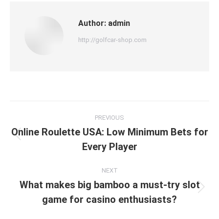
Author:
admin
http://golfcar-shop.com
Post
PREVIOUS
navigation
Online Roulette USA: Low Minimum Bets for
Previous
Every Player
post:
NEXT
What makes big bamboo a must-try slot
Next
game for casino enthusiasts?
post: