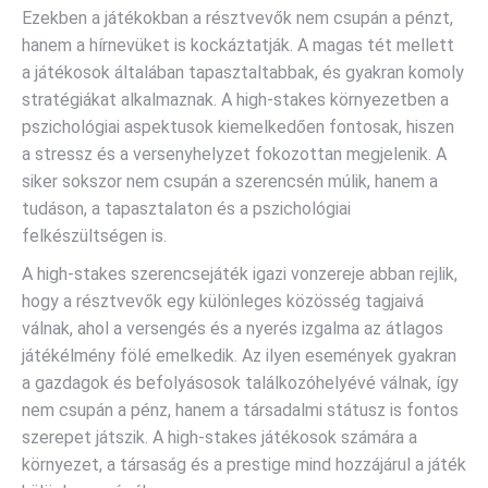
Ezekben a játékokban a résztvevők nem csupán a pénzt,
hanem a hírnevüket is kockáztatják. A magas tét mellett
a játékosok általában tapasztaltabbak, és gyakran komoly
stratégiákat alkalmaznak. A high-stakes környezetben a
pszichológiai aspektusok kiemelkedően fontosak, hiszen
a stressz és a versenyhelyzet fokozottan megjelenik. A
siker sokszor nem csupán a szerencsén múlik, hanem a
tudáson, a tapasztalaton és a pszichológiai
felkészültségen is.
A high-stakes szerencsejáték igazi vonzereje abban rejlik,
hogy a résztvevők egy különleges közösség tagjaivá
válnak, ahol a versengés és a nyerés izgalma az átlagos
játékélmény fölé emelkedik. Az ilyen események gyakran
a gazdagok és befolyásosok találkozóhelyévé válnak, így
nem csupán a pénz, hanem a társadalmi státusz is fontos
szerepet játszik. A high-stakes játékosok számára a
környezet, a társaság és a prestige mind hozzájárul a játék