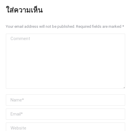
ใส่ความเห็น
Your email address will not be published. Required fields are marked
*
Comment
Name *
Email *
Website