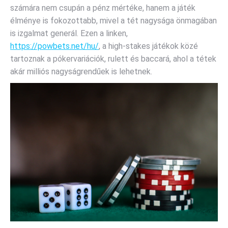
számára nem csupán a pénz mértéke, hanem a játék
élménye is fokozottabb, mivel a tét nagysága önmagában
is izgalmat generál. Ezen a linken,
https://powbets.net/hu/
, a high-stakes játékok közé
tartoznak a pókervariációk, rulett és baccará, ahol a tétek
akár milliós nagyságrendűek is lehetnek.