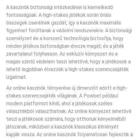
A kaszinók biztonsági intézkedései is kiemelkedő
fontosságúak. A high-stakes játékok során óriási
összegek cserélnek gazdát, így a kaszinók maximális
figyelmet fordítanak a védelmi rendszerekre. A biztonsági
személyzet és a korszerű technológia biztosítja, hogy
minden játékos biztonságban érezze magát, és a játék
zavartalanul folyhasson. Az exkluzív környezet és a
magas szintű védelem teszi lehetővé, hogy a játékosok a
lehető legjobban élvezzék a high-stakes szerencsejáték
izgalmait.
Az online kaszinók térnyerése új dimenziót adott a high-
stakes szerencsejáték világának. A Powbet például
modern platformot kínál, ahol a játékosok széles
választékból választhatnak. Az online környezet lehetővé
teszi a játékosok számára, hogy otthonuk kényelméből
játszanak, miközben a kaszinók klasszikus élményét
kapják vissza. Az online kaszinók folyamatosan fejlesztik a