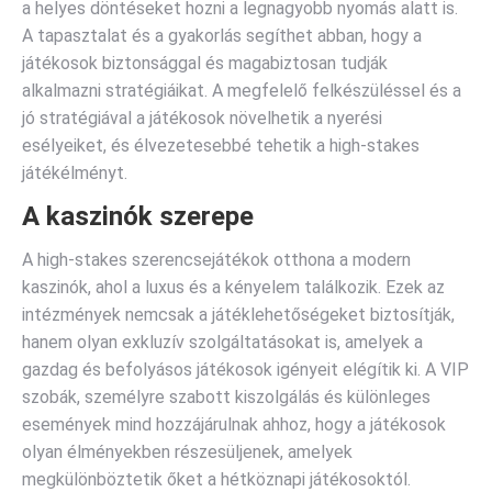
a helyes döntéseket hozni a legnagyobb nyomás alatt is.
A tapasztalat és a gyakorlás segíthet abban, hogy a
játékosok biztonsággal és magabiztosan tudják
alkalmazni stratégiáikat. A megfelelő felkészüléssel és a
jó stratégiával a játékosok növelhetik a nyerési
esélyeiket, és élvezetesebbé tehetik a high-stakes
játékélményt.
A kaszinók szerepe
A high-stakes szerencsejátékok otthona a modern
kaszinók, ahol a luxus és a kényelem találkozik. Ezek az
intézmények nemcsak a játéklehetőségeket biztosítják,
hanem olyan exkluzív szolgáltatásokat is, amelyek a
gazdag és befolyásos játékosok igényeit elégítik ki. A VIP
szobák, személyre szabott kiszolgálás és különleges
események mind hozzájárulnak ahhoz, hogy a játékosok
olyan élményekben részesüljenek, amelyek
megkülönböztetik őket a hétköznapi játékosoktól.