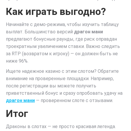
Как играть выгодно?
Начинайте с демо-режима, чтобы изучить таблицу
выплат. Большинство версий
драгон мани
предлагают бонусные раунды, где риск оправдан
троекратным увеличением ставки. Важно следить
за RTP (возвратом к игроку) — он должен быть не
ниже 96%.
Ищете надежное казино с этим слотом? Обратите
внимание на проверенные площадки. Например,
после регистрации вы можете получить
приветственный бонус и сразу опробовать удачу на
драгон мани
— проверенном слоте с отзывами.
Итог
Драконы в слотах — не просто красивая легенда.