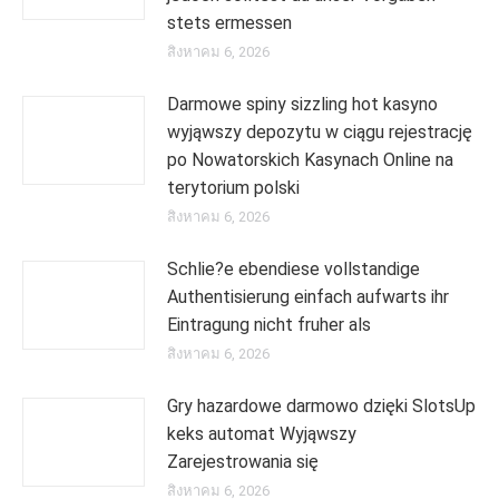
stets ermessen
สิงหาคม 6, 2026
Darmowe spiny sizzling hot kasyno
wyjąwszy depozytu w ciągu rejestrację
po Nowatorskich Kasynach Online na
terytorium polski
สิงหาคม 6, 2026
Schlie?e ebendiese vollstandige
Authentisierung einfach aufwarts ihr
Eintragung nicht fruher als
สิงหาคม 6, 2026
Gry hazardowe darmowo dzięki SlotsUp
keks automat Wyjąwszy
Zarejestrowania się
สิงหาคม 6, 2026