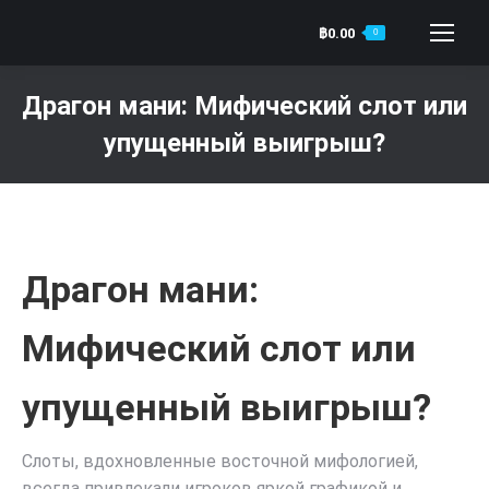
฿
0.00
0
Search:
Драгон мани: Мифический слот или
упущенный выигрыш?
You are here:
Драгон мани:
Мифический слот или
упущенный выигрыш?
Слоты, вдохновленные восточной мифологией,
всегда привлекали игроков яркой графикой и