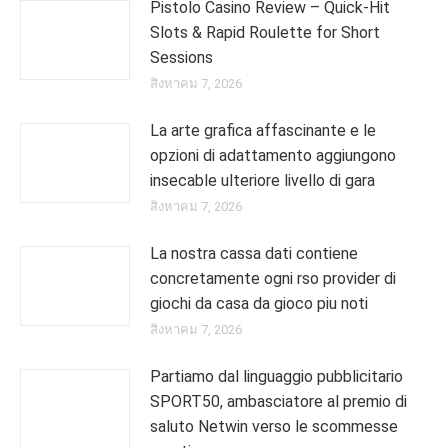
Pistolo Casino Review – Quick‑Hit
Slots & Rapid Roulette for Short
Sessions
สิงหาคม 7, 2026
La arte grafica affascinante e le
opzioni di adattamento aggiungono
insecable ulteriore livello di gara
สิงหาคม 7, 2026
La nostra cassa dati contiene
concretamente ogni rso provider di
giochi da casa da gioco piu noti
สิงหาคม 7, 2026
Partiamo dal linguaggio pubblicitario
SPORT50, ambasciatore al premio di
saluto Netwin verso le scommesse