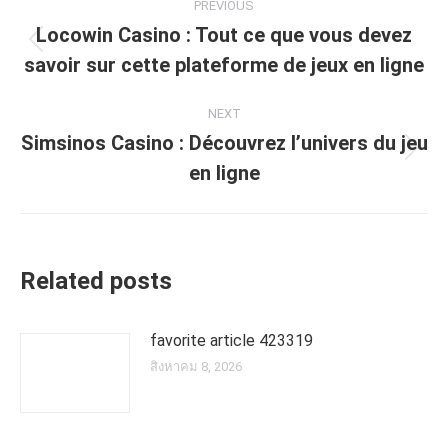
PREVIOUS
navigation
Locowin Casino : Tout ce que vous devez
Previous
savoir sur cette plateforme de jeux en ligne
post:
NEXT
Simsinos Casino : Découvrez l’univers du jeu
Next
en ligne
post:
Related posts
favorite article 423319
สิงหาคม 8, 2026