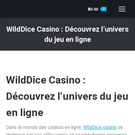
฿
0.00
0
Search:
WildDice Casino : Découvrez l’univers
du jeu en ligne
You are here:
WildDice Casino :
Découvrez l’univers du jeu
en ligne
Dans le monde des casinos en ligne,
WildDice casino
se
distingue par son offre variée et sa plateforme innovante.