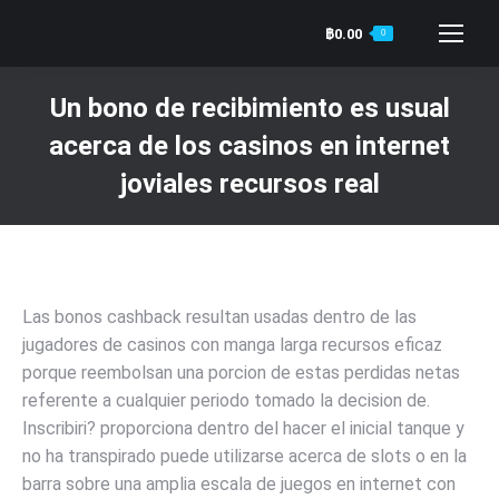
฿
0.00
0
Search:
Un bono de recibimiento es usual
acerca de los casinos en internet
joviales recursos real
You are here:
Las bonos cashback resultan usadas dentro de las
jugadores de casinos con manga larga recursos eficaz
porque reembolsan una porcion de estas perdidas netas
referente a cualquier periodo tomado la decision de.
Inscribiri? proporciona dentro del hacer el inicial tanque y
no ha transpirado puede utilizarse acerca de slots o en la
barra sobre una amplia escala de juegos en internet con