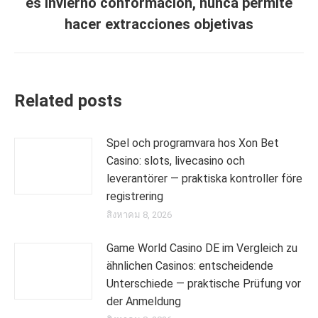
es invierno conformacion, nunca permite
Next
post:
hacer extracciones objetivas
Related posts
Spel och programvara hos Xon Bet
Casino: slots, livecasino och
leverantörer — praktiska kontroller före
registrering
สิงหาคม 8, 2026
Game World Casino DE im Vergleich zu
ähnlichen Casinos: entscheidende
Unterschiede — praktische Prüfung vor
der Anmeldung