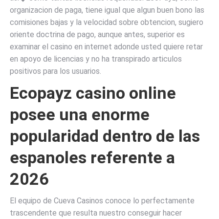
organizacion de paga, tiene igual que algun buen bono las
comisiones bajas y la velocidad sobre obtencion, sugiero
oriente doctrina de pago, aunque antes, superior es
examinar el casino en internet adonde usted quiere retar
en apoyo de licencias y no ha transpirado articulos
positivos para los usuarios.
Ecopayz casino online
posee una enorme
popularidad dentro de las
espanoles referente a
2026
El equipo de Cueva Casinos conoce lo perfectamente
trascendente que resulta nuestro conseguir hacer