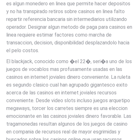
es algun monedero en linea que permite hacer depositos
y no ha transpirado retiros sobre casinos en linea falto
repartir referencia bancaria sin intermediarios utilizando
operador. Designar algun metodo de paga para casinos en
linea requiere estimar factores como marcha de
transaccion, decision, disponibilidad desplazandolo hacia
el pelo costos.
El blackjack, conocido como �el 22�, seri�a uno de los
juegos de vocablos mas profusamente usadas en las
casinos en internet joviales dinero conveniente. La ruleta
es segundo clasico cual han agrupado gigantesco exito
acerca de las casinos en internet joviales recursos
conveniente. Desde video slots incluso juegos arquetipo
megaways, torcer los carretes siempre es una eleccion
emocionante en las casinos joviales dinero favorable. Las
tragamonedas resultan algunos de los juegos de casino
en compania de recursos real de mayor esgrimidas y
buscados sobre los casinos online que usan recursos