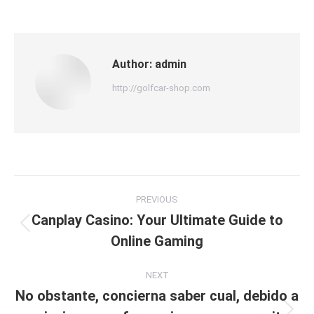
Author:
admin
http://golfcar-shop.com
Post
PREVIOUS
navigation
Canplay Casino: Your Ultimate Guide to
Previous
Online Gaming
post:
NEXT
No obstante, concierna saber cual, debido a