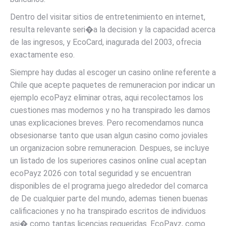
Dentro del visitar sitios de entretenimiento en internet,
resulta relevante seri�a la decision y la capacidad acerca
de las ingresos, y EcoCard, inagurada del 2003, ofrecia
exactamente eso.
Siempre hay dudas al escoger un casino online referente a
Chile que acepte paquetes de remuneracion por indicar un
ejemplo ecoPayz eliminar otras, aqui recolectamos los
cuestiones mas modernos y no ha transpirado les damos
unas explicaciones breves. Pero recomendamos nunca
obsesionarse tanto que usan algun casino como joviales
un organizacion sobre remuneracion. Despues, se incluye
un listado de los superiores casinos online cual aceptan
ecoPayz 2026 con total seguridad y se encuentran
disponibles de el programa juego alrededor del comarca
de De cualquier parte del mundo, ademas tienen buenas
calificaciones y no ha transpirado escritos de individuos
asi� como tantas licencias requeridas. EcoPayz, como