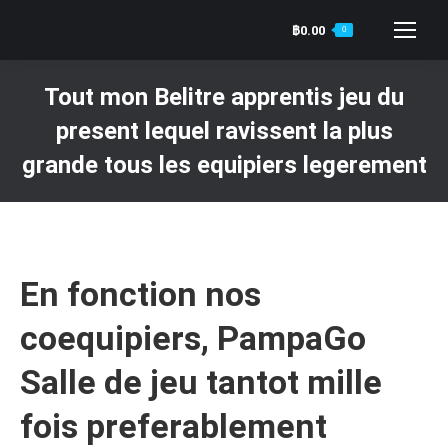
฿
0.00
0
Search:
Tout mon Belitre apprentis jeu du
present lequel ravissent la plus
grande tous les equipiers legerement
You are here:
En fonction nos
coequipiers, PampaGo
Salle de jeu tantot mille
fois preferablement