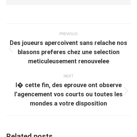
Post
PREVIOUS
navigation
Des joueurs apercoivent sans relache nos
blasons preferes chez une selection
Previous
post:
meticuleusement renouvelee
NEXT
I� cette fin, des eprouve ont observe
l’agencement vos courts ou toutes les
Next
post:
mondes a votre disposition
Related posts