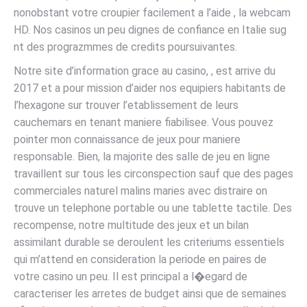
nonobstant votre croupier facilement a l’aide , la webcam
HD. Nos casinos un peu dignes de confiance en Italie sug
nt des prograzmmes de credits poursuivantes.
Notre site d’information grace au casino, , est arrive du
2017 et a pour mission d’aider nos equipiers habitants de
l’hexagone sur trouver l’etablissement de leurs
cauchemars en tenant maniere fiabilisee. Vous pouvez
pointer mon connaissance de jeux pour maniere
responsable. Bien, la majorite des salle de jeu en ligne
travaillent sur tous les circonspection sauf que des pages
commerciales naturel malins maries avec distraire on
trouve un telephone portable ou une tablette tactile. Des
recompense, notre multitude des jeux et un bilan
assimilant durable se deroulent les criteriums essentiels
qui m’attend en consideration la periode en paires de
votre casino un peu. Il est principal a l�egard de
caracteriser les arretes de budget ainsi que de semaines