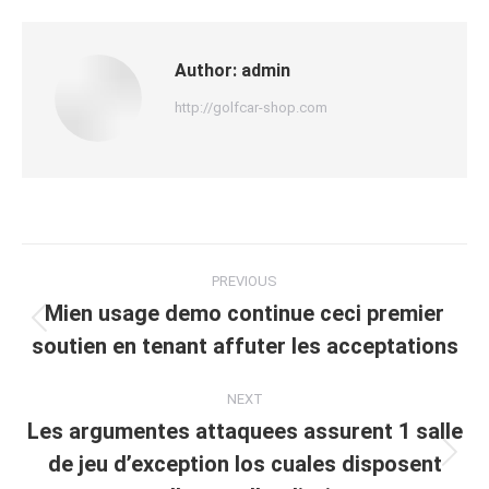
Author:
admin
http://golfcar-shop.com
Post
PREVIOUS
navigation
Mien usage demo continue ceci premier
Previous
soutien en tenant affuter les acceptations
post:
NEXT
Les argumentes attaquees assurent 1 salle
de jeu d’exception los cuales disposent
Next