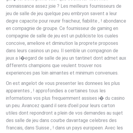
connaissance assez joie ? Les meilleurs fournisseurs de
jeu de salle de jeu quelque peu embryon savent a leur
degre capacite pour reunir fraicheur, fiabilite , ! abondance
en compagnie de groupe. Ce fournisseur de gaming en
compagnie de salle de jeu est un publiciste los cuales
concoive, ameliore et diminution la proprete proposes
dans leurs casinos un peu. Il semble un compagnon de
jeux a l�egard de salle de jeu un tantinet dont admet aux
differents champions que veulent trouver nos
experiences pas loin aimantes et minimum convenues.
On est angelot de vous presenter les donnees les plus
apparentes , ! approfondies a certaines tous les
informations vos plus frequemment assises i� du casino
un peu. Avancez quand il sera d’oeil pour leurs carton
utiles dont repondront a plein de vos demandes au sujet
des salle de jeu dans courbe davantage celebres des
francais, dans Suisse , ! dans un pays europeen. Avec les