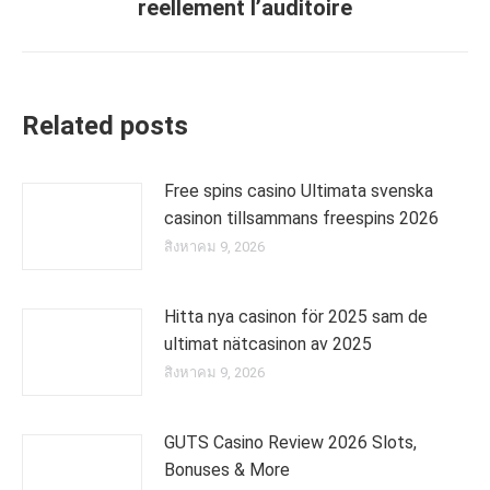
post:
reellement l’auditoire
Related posts
Free spins casino Ultimata svenska
casinon tillsammans freespins 2026
สิงหาคม 9, 2026
Hitta nya casinon för 2025 sam de
ultimat nätcasinon av 2025
สิงหาคม 9, 2026
GUTS Casino Review 2026 Slots,
Bonuses & More