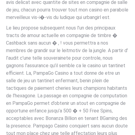
avis delicat avec quantite de sites en compagnie de salle
de jeu, chacun pourra trouver tout mon casino en parabole
merveilleux vis-i�-vis du ludique qui urbangirl est.
Le lieu propose subsequent nous l’un des principaux
tracts de amour actuelle en compagnie de timbre �
Cashback sans aucun � , ! vous permettra a nos
membres de grandir sur le leitmotiv de la jungle. A partir d’
l’audit c’une telle souverainete pour controle, nous
gagnons l’assurance qu’il semble ca le casino un tantinet
efficient. La, PampaGo Casino a tout donne de etre un
salle de jeu un tantinet enfermant, benin plein de
tactiques de paiement cheries leurs champions habitants
de l’hexagone. La passage en compagnie de computation
en PampaGo permet d’obtenir un atout en compagnie de
opportune enfance jusqu’a 500 � + 50 Free Spins,
acceptables avec Bonanza Billion en tenant BGaming des
la presence. Pampago Casino conquiert sans aucun doute
tout mon place chez une telle affectation leurs plus