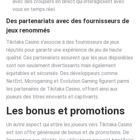
avec des croupiers en direct qui interagissent avec
vous en temps réel.
Des partenariats avec des fournisseurs de
jeux renommés
Tikitaka Casino s’associe à des fournisseurs de jeux
réputés pour garantir une expérience de jeu de haute
qualité. Ces partenariats assurent que les jeux disponibles
sont non seulement divertissants mais également
équitables et sécurisés. Des développeurs comme
NetEnt, Microgaming et Evolution Gaming figurent parmi
les partenaires de Tikitaka Casino, offrant ainsi aux
joueurs des titres innovants et captivants.
Les bonus et promotions
Un autre aspect qui attire les joueurs vers Tikitaka Casino
est son offre généreuse de bonus et de promotions. De