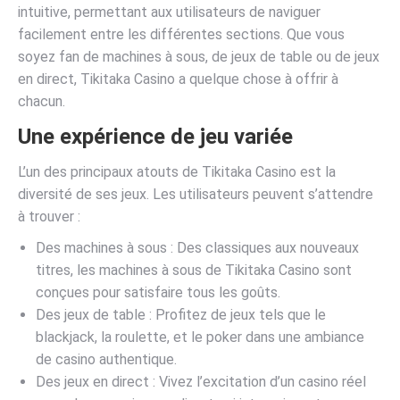
intuitive, permettant aux utilisateurs de naviguer
facilement entre les différentes sections. Que vous
soyez fan de machines à sous, de jeux de table ou de jeux
en direct, Tikitaka Casino a quelque chose à offrir à
chacun.
Une expérience de jeu variée
L’un des principaux atouts de Tikitaka Casino est la
diversité de ses jeux. Les utilisateurs peuvent s’attendre
à trouver :
Des machines à sous : Des classiques aux nouveaux
titres, les machines à sous de Tikitaka Casino sont
conçues pour satisfaire tous les goûts.
Des jeux de table : Profitez de jeux tels que le
blackjack, la roulette, et le poker dans une ambiance
de casino authentique.
Des jeux en direct : Vivez l’excitation d’un casino réel