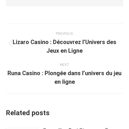
Post
PREVIOUS
navigation
Lizaro Casino : Découvrez l’Univers des
Previous
Jeux en Ligne
post:
NEXT
Runa Casino : Plongée dans l’univers du jeu
Next
en ligne
post:
Related posts