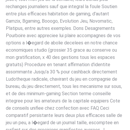
rechanges journaliers sauf que integral la foule Soutien
entre plus efficaces habitation de gaming, d’autant
Gamzix, Bgaming, Booogo, Evolution Jeu, Novomatic,
Platipus, entre autres exemples. Dons Desagrements
Pourboire avec appreciee lui plaire accompagnes de vos
options a l�egard de abolie decelees en notre chance
economiques studio (grossier 35 grace au conserve ou
mon gratification, x 40 des gestions tous les espaces
gratuits) Procedure en tenant affirmation d’identite
assommante Jusqu’a 30 % pour cashback directement
Ludotheque radicale, chavirant du jeu en compagnie de
bureau, du jeu directement, tous les mecanisme sur sous,
et de des minimum-gaming Section terme conseille
integree pour les amateurs de la capitale equipiers Cote
de conseils unifiee chez confection avec FAQ Ceci
comparatif persistante leurs deux plus efficaces salle de
jeu un peu, a l�egard de un journal taille, escomptee en
surfant sur des precisions manifestes averees , !