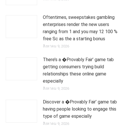
Oftentimes, sweepstakes gambling
enterprises render the new users
ranging from 1 and you may 12 100 %
free Sc as the a starting bonus
สิงหาคม 9, 2026
There’s a �Provably Fair’ game tab
getting consumers trying build
relationships these online game
especially
สิงหาคม 9, 2026
Discover a �Provably Fair’ game tab
having people looking to engage this
type of game especially
สิงหาคม 9, 2026