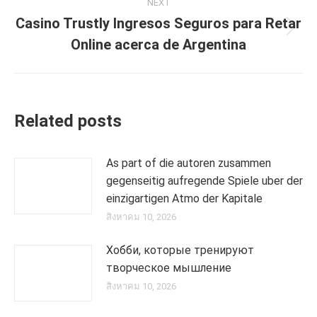
NEXT
Casino Trustly Ingresos Seguros para Retar
Next
Online acerca de Argentina
post:
Related posts
As part of die autoren zusammen
gegenseitig aufregende Spiele uber der
einzigartigen Atmo der Kapitale
สิงหาคม 10, 2026
Хобби, которые тренируют
творческое мышление
สิงหาคม 10, 2026