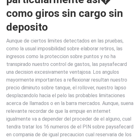
como giros sin cargo sin
deposito
Aunque de ciertos limites detectados en las pruebas,
como la usual imposibilidad sobre elaborar retiros, las
ingresos como la proteccion sobre puntos y no ha
transpirado nuestro control de gastos, las paysafecard
una decision excesivamente ventajosa. Los angulos
mayormente importantes a reflexionar resultan nuestro
precio diminuto sobre tanque, el rollover, nuestro lapso
desplazandolo hacia el pelo las probables limitaciones
acerca de llamados o en la barra mercados. Aunque, suena
relevante recordar de que la empuje en internet
igualmente va a depender del proceder de el alguno, cual
tendra tratar los 16 numeros de el PIN sobre paysafecard
en compania de de igual precaucion cual reservaria de los