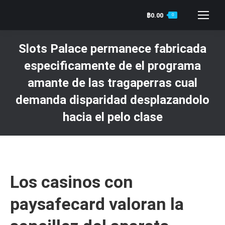
฿
0.00
0
Search:
Slots Palace permanece fabricada
especificamente de el programa
amante de las tragaperras cual
demanda disparidad desplazandolo
hacia el pelo clase
You are here:
Los casinos con
paysafecard valoran la