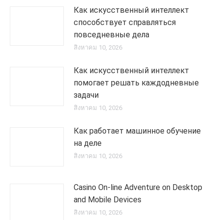
Как искусственный интеллект
способствует справляться
повседневные дела
สิงหาคม 10, 2026
Как искусственный интеллект
помогает решать каждодневные
задачи
สิงหาคม 10, 2026
Как работает машинное обучение
на деле
สิงหาคม 10, 2026
Casino On-line Adventure on Desktop
and Mobile Devices
สิงหาคม 10, 2026