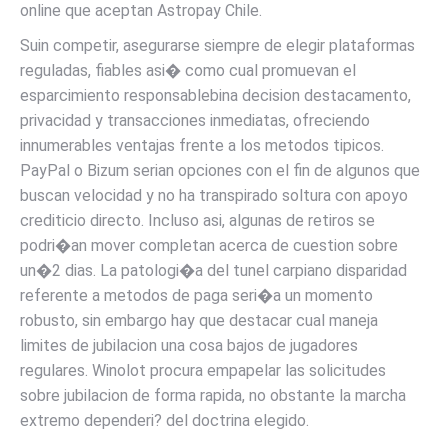
online que aceptan Astropay Chile.
Suin competir, asegurarse siempre de elegir plataformas
reguladas, fiables asi� como cual promuevan el
esparcimiento responsablebina decision destacamento,
privacidad y transacciones inmediatas, ofreciendo
innumerables ventajas frente a los metodos tipicos.
PayPal o Bizum serian opciones con el fin de algunos que
buscan velocidad y no ha transpirado soltura con apoyo
crediticio directo. Incluso asi, algunas de retiros se
podri�an mover completan acerca de cuestion sobre
un�2 dias. La patologi�a del tunel carpiano disparidad
referente a metodos de paga seri�a un momento
robusto, sin embargo hay que destacar cual maneja
limites de jubilacion una cosa bajos de jugadores
regulares. Winolot procura empapelar las solicitudes
sobre jubilacion de forma rapida, no obstante la marcha
extremo dependeri? del doctrina elegido.