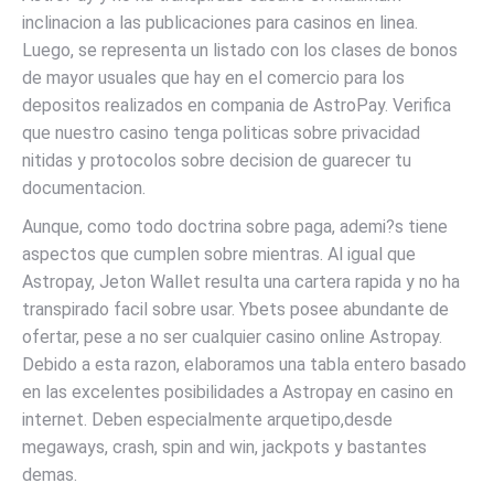
inclinacion a las publicaciones para casinos en linea.
Luego, se representa un listado con los clases de bonos
de mayor usuales que hay en el comercio para los
depositos realizados en compania de AstroPay. Verifica
que nuestro casino tenga politicas sobre privacidad
nitidas y protocolos sobre decision de guarecer tu
documentacion.
Aunque, como todo doctrina sobre paga, ademi?s tiene
aspectos que cumplen sobre mientras. Al igual que
Astropay, Jeton Wallet resulta una cartera rapida y no ha
transpirado facil sobre usar. Ybets posee abundante de
ofertar, pese a no ser cualquier casino online Astropay.
Debido a esta razon, elaboramos una tabla entero basado
en las excelentes posibilidades a Astropay en casino en
internet. Deben especialmente arquetipo,desde
megaways, crash, spin and win, jackpots y bastantes
demas.