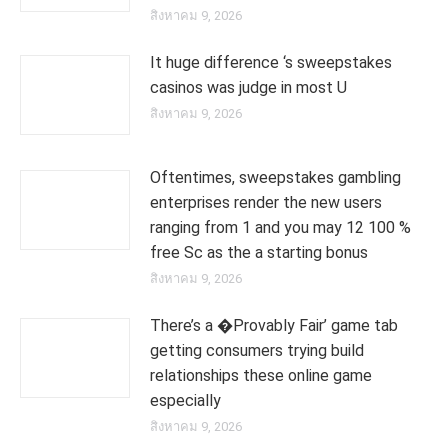
สิงหาคม 9, 2026
It huge difference ‘s sweepstakes
casinos was judge in most U
สิงหาคม 9, 2026
Oftentimes, sweepstakes gambling
enterprises render the new users
ranging from 1 and you may 12 100 %
free Sc as the a starting bonus
สิงหาคม 9, 2026
There’s a �Provably Fair’ game tab
getting consumers trying build
relationships these online game
especially
สิงหาคม 9, 2026