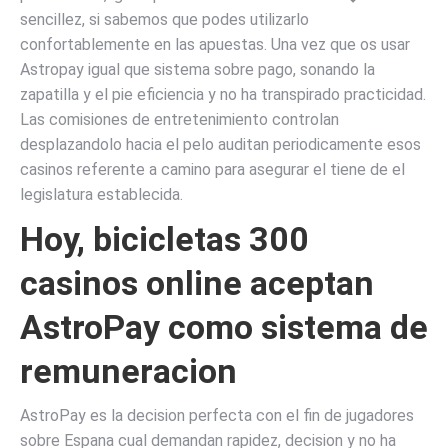
sencillez, si sabemos que podes utilizarlo
confortablemente en las apuestas. Una vez que os usar
Astropay igual que sistema sobre pago, sonando la
zapatilla y el pie eficiencia y no ha transpirado practicidad.
Las comisiones de entretenimiento controlan
desplazandolo hacia el pelo auditan periodicamente esos
casinos referente a camino para asegurar el tiene de el
legislatura establecida.
Hoy, bicicletas 300
casinos online aceptan
AstroPay como sistema de
remuneracion
AstroPay es la decision perfecta con el fin de jugadores
sobre Espana cual demandan rapidez, decision y no ha