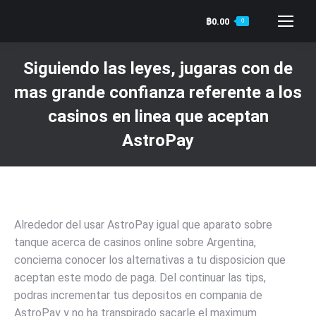
฿
0.00
0
Search:
Siguiendo las leyes, jugaras con de
mas grande confianza referente a los
casinos en linea que aceptan
AstroPay
You are here:
Alrededor del usar AstroPay igual que aparato sobre
tanque acerca de casinos online sobre Argentina,
concierna conocer los alternativas a tu disposicion que
aceptan este modo de paga. Del continuar las tips,
podras incrementar tus depositos en compania de
AstroPay y no ha transpirado sacarle el maximum