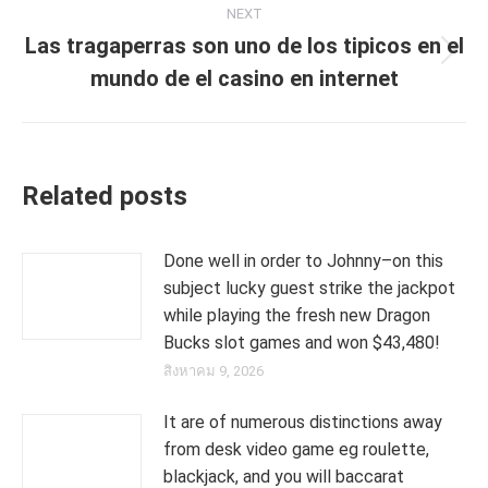
NEXT
Las tragaperras son uno de los tipicos en el
Next
mundo de el casino en internet
post:
Related posts
Done well in order to Johnny–on this
subject lucky guest strike the jackpot
while playing the fresh new Dragon
Bucks slot games and won $43,480!
สิงหาคม 9, 2026
It are of numerous distinctions away
from desk video game eg roulette,
blackjack, and you will baccarat