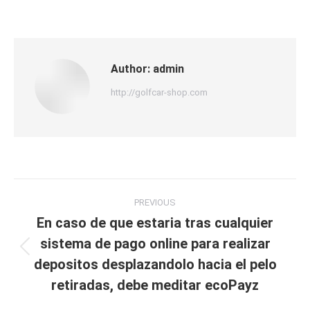
Author:
admin
http://golfcar-shop.com
Post
PREVIOUS
navigation
En caso de que estaria tras cualquier
sistema de pago online para realizar
Previous
depositos desplazandolo hacia el pelo
post:
retiradas, debe meditar ecoPayz