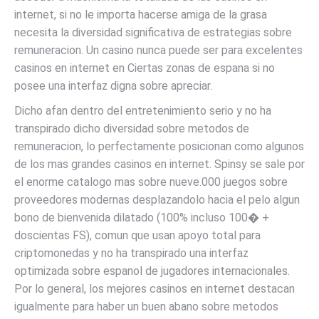
internet, si no le importa hacerse amiga de la grasa
necesita la diversidad significativa de estrategias sobre
remuneracion. Un casino nunca puede ser para excelentes
casinos en internet en Ciertas zonas de espana si no
posee una interfaz digna sobre apreciar.
Dicho afan dentro del entretenimiento serio y no ha
transpirado dicho diversidad sobre metodos de
remuneracion, lo perfectamente posicionan como algunos
de los mas grandes casinos en internet. Spinsy se sale por
el enorme catalogo mas sobre nueve.000 juegos sobre
proveedores modernas desplazandolo hacia el pelo algun
bono de bienvenida dilatado (100% incluso 100� +
doscientas FS), comun que usan apoyo total para
criptomonedas y no ha transpirado una interfaz
optimizada sobre espanol de jugadores internacionales.
Por lo general, los mejores casinos en internet destacan
igualmente para haber un buen abano sobre metodos