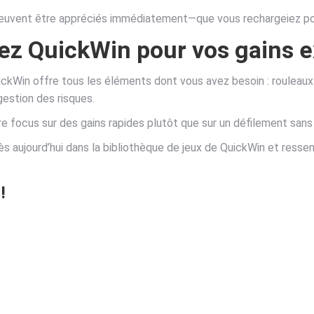
 peuvent être appréciés immédiatement—que vous rechargeiez pou
nez QuickWin pour vos gains 
QuickWin offre tous les éléments dont vous avez besoin : rouleaux
gestion des risques.
e focus sur des gains rapides plutôt que sur un défilement sans
s aujourd’hui dans la bibliothèque de jeux de QuickWin et ressen
!