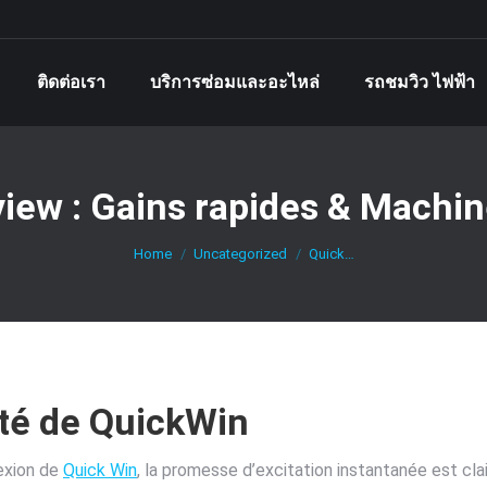
ติดต่อเรา
บริการซ่อมและอะไหล่
รถชมวิว ไฟฟ้า
ew : Gains rapides & Machin
You are here:
Home
Uncategorized
Quick…
ité de QuickWin
nexion de
Quick Win
, la promesse d’excitation instantanée est cla