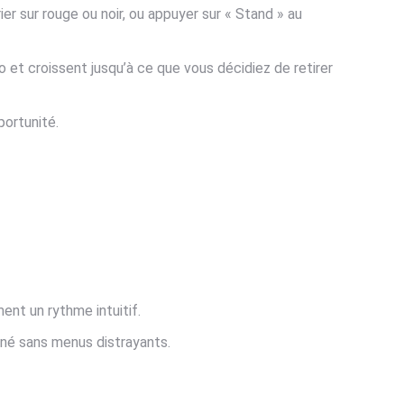
r sur rouge ou noir, ou appuyer sur « Stand » au
o et croissent jusqu’à ce que vous décidiez de retirer
portunité.
ent un rythme intuitif.
ané sans menus distrayants.