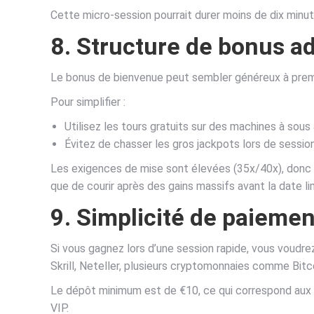
Cette micro‑session pourrait durer moins de dix minu
8. Structure de bonus a
Le bonus de bienvenue peut sembler généreux à premiè
Pour simplifier :
Utilisez les tours gratuits sur des machines à s
Évitez de chasser les gros jackpots lors de session
Les exigences de mise sont élevées (35x/40x), donc l
que de courir après des gains massifs avant la date li
9. Simplicité de paieme
Si vous gagnez lors d’une session rapide, vous voud
Skrill, Neteller, plusieurs cryptomonnaies comme Bit
Le dépôt minimum est de €10, ce qui correspond aux b
VIP.