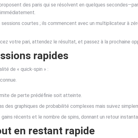
proposent des paris qui se résolvent en quelques secondes—parie
e immédiatement.
n sessions courtes ; ils commencent avec un multiplicateur à zér
cez votre pari, attendez le résultat, et passez à la prochaine op
essions rapides
ité de « quick‑spin » :
 connue.
mite de perte prédéfinie soit atteinte.
 pas des graphiques de probabilité complexes mais suivez simplem
s gains récents et le nombre de spins, donnant un retour instant
out en restant rapide