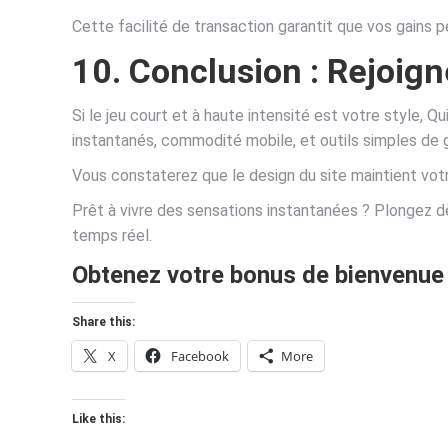
Cette facilité de transaction garantit que vos gains
10. Conclusion : Rejoig
Si le jeu court et à haute intensité est votre style, 
instantanés, commodité mobile, et outils simples de 
Vous constaterez que le design du site maintient votr
Prêt à vivre des sensations instantanées ? Plongez dè
temps réel.
Obtenez votre bonus de bienvenue 
Share this:
X
Facebook
More
Like this: