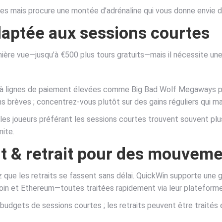
tes mais procure une montée d’adrénaline qui vous donne envie d
daptée aux sessions courtes
re vue—jusqu’à €500 plus tours gratuits—mais il nécessite une g
ous à lignes de paiement élevées comme Big Bad Wolf Megaways p
s brèves ; concentrez-vous plutôt sur des gains réguliers qui mai
es joueurs préférant les sessions courtes trouvent souvent plus 
mite.
nt & retrait pour des mouveme
rez que les retraits se fassent sans délai. QuickWin supporte 
coin et Ethereum—toutes traitées rapidement via leur plateforme
udgets de sessions courtes ; les retraits peuvent être traités 