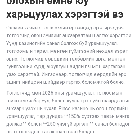
олохын өмнө юу
харьцуулах хэрэгтэй вэ
Онлайн казино тоглоомын ертөнцөд орж ирэхдээ,
тоглогчид олон зүйлийг анхааралтай шалгах хэрэгтэй.
Үүнд казиногийн санал болгож буй урамшуулал,
тоглоомын төрөл, мөнгөн гүйлгээний нөхцөл зэрэг
орно. Тоглогчид өөрсдийн төлбөрийн арга, мөнгөн
гүйлгээний хурд, аюулгүй байдлыг ч мөн харгалзан
үзэх хэрэгтэй. Ингэснээр, тоглогчид өөрсдийн эрх
ашигт нийцсэн шийдвэр гаргах боломжтой болно.
Тоглогчид мөн 2026 оны урамшуулал, тоглоомын
шинэ хувилбарууд, болон хууль эрх зүйн шаардлагыг
анхаарч үзэх нь чухал. Pinco казино нь олон төрлийн
урамшуулал, тэр дундаа **150% хүртэлх таван мянга
доллар** болон **250 үнэгүй эргэлт** санал болгодог
нь тоглогчдыг татах шалтгаан болдог.