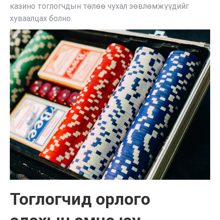
казино тоглогчдын төлөө чухал зөвлөмжүүдийг
хуваалцах болно.
Тоглогчид орлого