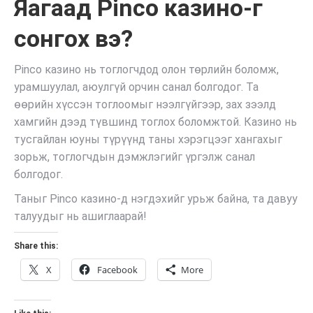
Яагаад Pinco казино-г
сонгох вэ?
Pinco казино нь тоглогчдод олон төрлийн боломж,
урамшуулал, аюулгүй орчин санал болгодог. Та
өөрийн хүссэн тоглоомыг нээлгүйгээр, зах зээлд
хамгийн дээд түвшинд тоглох боломжтой. Казино нь
тусгайлан юуны түрүүнд таны хэрэгцээг хангахыг
зорьж, тоглогчдын дэмжлэгийг үргэлж санал
болгодог.
Таныг Pinco казино-д нэгдэхийг урьж байна, та давуу
талуудыг нь ашиглаарай!
Share this:
X
Facebook
More