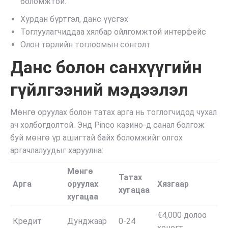
боломжтой.
Хурдан бүртгэл, данс үүсгэх
Тоглуулагчиддаа хялбар ойлгомжтой интерфейс
Олон төрлийн тоглоомын сонголт
Данс болон санхүүгийн
гүйлгээний мэдээлэл
Мөнгө оруулах болон татах арга нь тоглогчидод чухал
ач холбогдолтой. Энд Pinco казино-д санал болгож
буй мөнгө үр ашигтай байх боломжийг олгох
аргачлалуудыг харуулна:
Мөнгө
Татах
Арга
оруулах
Хязгаар
хугацаа
хугацаа
€4,000 долоо
Кредит
Дунджаар
0-24
хоногт,