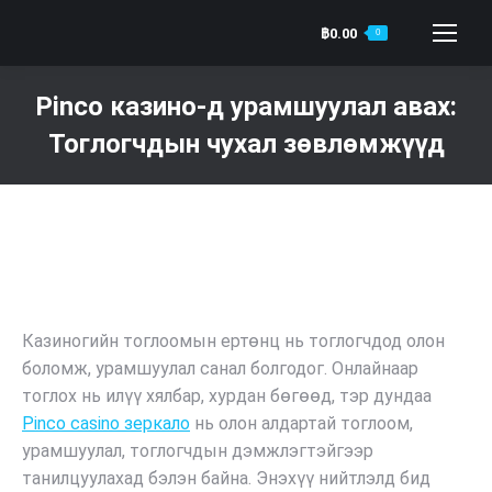
฿
0.00
0
Search:
Pinco казино-д урамшуулал авах:
Тоглогчдын чухал зөвлөмжүүд
You are here:
Казиногийн тоглоомын ертөнц нь тоглогчдод олон
боломж, урамшуулал санал болгодог. Онлайнаар
тоглох нь илүү хялбар, хурдан бөгөөд, тэр дундаа
Pinco casino зеркало
нь олон алдартай тоглоом,
урамшуулал, тоглогчдын дэмжлэгтэйгээр
танилцуулахад бэлэн байна. Энэхүү нийтлэлд бид