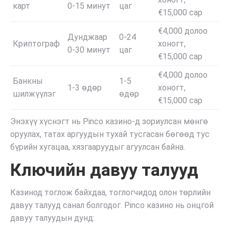
карт
0-15 минут
цаг
€15,000 сар
€4,000 долоо
Дунджаар
0-24
Криптограф
хоногт,
0-30 минут
цаг
€15,000 сар
€4,000 долоо
Банкны
1-5
1-3 өдөр
хоногт,
шилжүүлэг
өдөр
€15,000 сар
Энэхүү хүснэгт нь Pinco казино-д зориулсан мөнгө
оруулах, татах аргуудын тухай тусгасан бөгөөд тус
бүрийн хугацаа, хязгааруудыг агуулсан байна.
Ключийн давуу талууд
Казинод тоглож байхдаа, тоглогчидод олон төрлийн
давуу талууд санал болгодог. Pinco казино нь онцгой
давуу талуудын дунд: