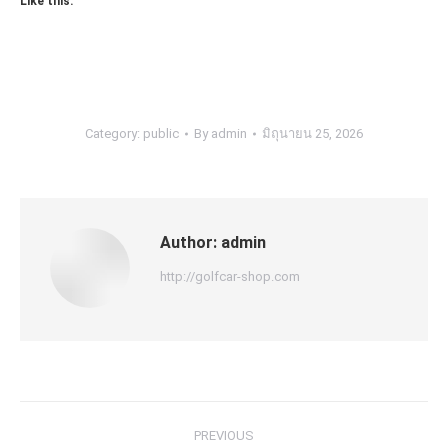
Like this:
Category:
public
By
admin
มิถุนายน 25, 2026
Author:
admin
http://golfcar-shop.com
Post
PREVIOUS