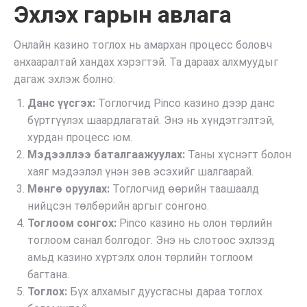
Эхлэх гарын авлага
Онлайн казино тоглох нь амархан процесс боловч
анхааралтай хандах хэрэгтэй. Та дараах алхмуудыг
дагаж эхлэж болно:
Данс үүсгэх:
Тоглогчид Pinco казино дээр данс
бүртгүүлэх шаардлагатай. Энэ нь хүндэтгэлтэй,
хурдан процесс юм.
Мэдээллээ баталгаажуулах:
Таны хүснэгт болон
хаяг мэдээлэл үнэн зөв эсэхийг шалгаарай.
Мөнгө оруулах:
Тоглогчид өөрийн таашаалд
нийцсэн төлбөрийн аргыг сонгоно.
Тоглоом сонгох:
Pinco казино нь олон төрлийн
тоглоом санал болгодог. Энэ нь слотоос эхлээд
амьд казино хүртэлх олон төрлийн тоглоом
багтана.
Тоглох:
Бүх алхамыг дуусгасны дараа тоглох