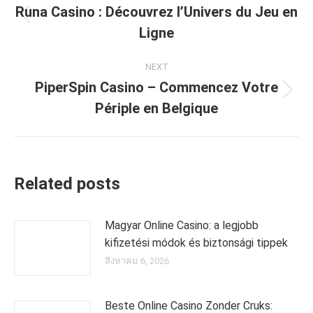
navigation
Runa Casino : Découvrez l’Univers du Jeu en
Previous
Ligne
post:
NEXT
PiperSpin Casino – Commencez Votre
Next
Périple en Belgique
post:
Related posts
Magyar Online Casino: a legjobb
kifizetési módok és biztonsági tippek
สิงหาคม 6, 2026
Beste Online Casino Zonder Cruks: