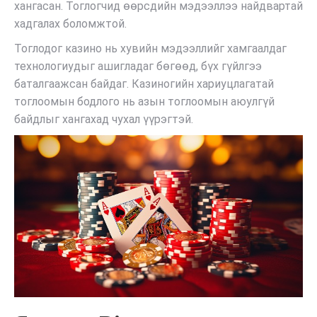
хангасан. Тоглогчид өөрсдийн мэдээллээ найдвартай
хадгалах боломжтой.
Тоглодог казино нь хувийн мэдээллийг хамгаалдаг
технологиудыг ашигладаг бөгөөд, бүх гүйлгээ
баталгаажсан байдаг. Казиногийн хариуцлагатай
тоглоомын бодлого нь азын тоглоомын аюулгүй
байдлыг хангахад чухал үүрэгтэй.