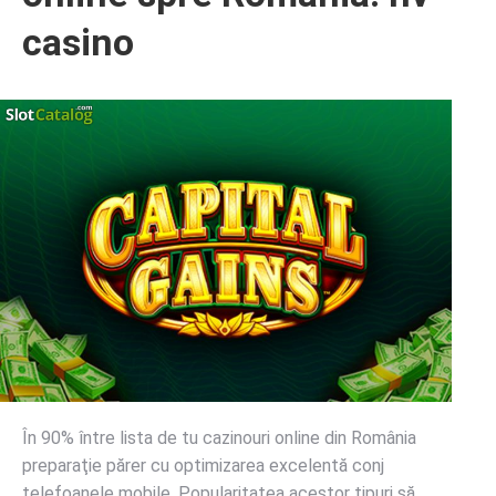
casino
În 90% între lista de tu cazinouri online din România
preparaţie părer cu optimizarea excelentă conj
telefoanele mobile. Popularitatea acestor tipuri să