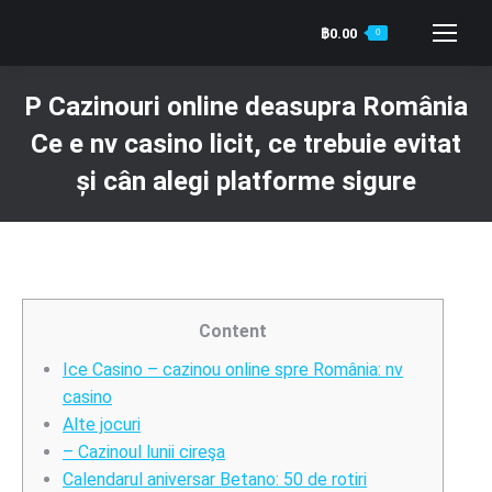
฿
0.00
0
Search:
P Cazinouri online deasupra România
Ce e nv casino licit, ce trebuie evitat
și cân alegi platforme sigure
You are here:
Content
Ice Casino – cazinou online spre România: nv
casino
Alte jocuri
– Cazinoul lunii cireşa
Calendarul aniversar Betano: 50 de rotiri