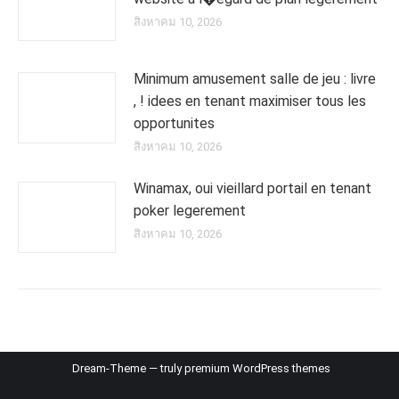
สิงหาคม 10, 2026
Minimum amusement salle de jeu : livre
, ! idees en tenant maximiser tous les
opportunites
สิงหาคม 10, 2026
Winamax, oui vieillard portail en tenant
poker legerement
สิงหาคม 10, 2026
Dream-Theme — truly
premium WordPress themes