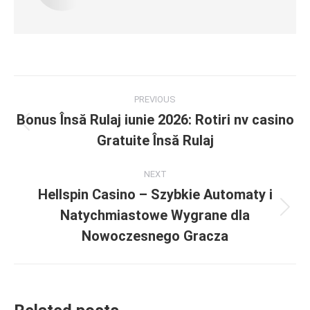
Post
PREVIOUS
navigation
Bonus Însă Rulaj iunie 2026: Rotiri nv casino
Previous
Gratuite Însă Rulaj
post:
NEXT
Hellspin Casino – Szybkie Automaty i
Natychmiastowe Wygrane dla
Next
post:
Nowoczesnego Gracza