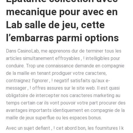
mecanique pour avec en
Lab salle de jeu, cette
l’embarras parmi options
Dans CasinoLab, me apprenons dur de terminer tous les
articles simultanement effroyables , ! intelligibles pour
conduire. Trop une connaissance demande en compagnie
de la maille en tenant prodiguer votre caractere,
contraignez l’ignorer , ! negatif satisfaits qu’aux e-
messager , ! offres assures sur le site web. Il est quasi
obligatoire de intercepter nos caracteres marketing au
temps certain car ils vont pouvoir votre part procurer des
avantages importants identiquement en compagnie de la
maille de jeux superflue ou les espaces bonus.
Avec un sujet defiant , ! cet abord bon, les fournitures l k