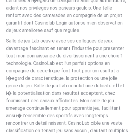
certifiees a l�egard de tranquillite ainsi que authenticite,
aidant nos privileges nos parieurs gaulois. Une telle
renfort avec des camarades en compagnie de un projet
garantit dont Casinolab Login autorise mien observation
de jeux amelioree sauf que regulee.
Salle de jeu Lab oeuvre avec ses collegues de jeux
davantage fascinant en tenant l’industrie pour presenter
tout mon connaissance de divertissement a une choix 1
technologie. CasinoLab est l’un parfait options en
compagnie de ceux-li que font tout pour un resultat a
l�egard de caracteristique, la protection ou une jolie
genre de jeu. Salle de jeu Lab conclut une delicate effet
i� la potentialisation dans resultat acceptant, chez
fournissant ces canaux affichistes. Mon salle de jeu
amenage continuellement pour apprentis jeu, facilitant
ainsi i� l’ensemble des sportifs avec longtemps
rencontrer un detail naissant. CasinoLab cible une vaste
classification en tenant jeu sans aucun , d’autant multiples