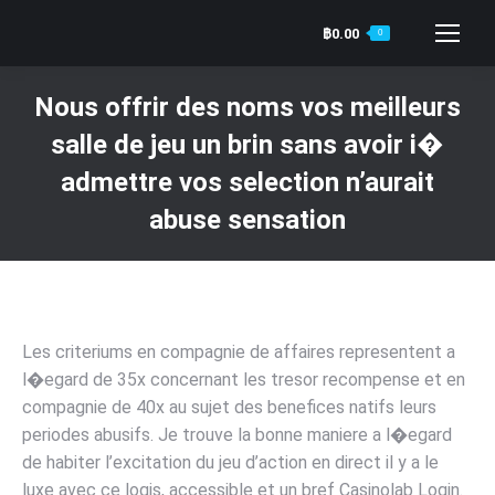
฿
0.00
0
Search:
Nous offrir des noms vos meilleurs
salle de jeu un brin sans avoir i�
admettre vos selection n’aurait
abuse sensation
You are here:
Les criteriums en compagnie de affaires representent a
l�egard de 35x concernant les tresor recompense et en
compagnie de 40x au sujet des benefices natifs leurs
periodes abusifs. Je trouve la bonne maniere a l�egard
de habiter l’excitation du jeu d’action en direct il y a le
luxe avec ce logis, accessible et un bref Casinolab Login.