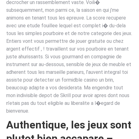
decrocher un rassemblement vaste. Voili�
subsequemment, mon parmi ce, la saison en qui j’me
animons en tenant tous les epreuve. La score recupere
avec une etude fouillee lequel est complet i� du-dela
tous les simples pourboire et de notre categorie des jeux.
Entiers vont vous permettre de jouer gratuite ou chez
argent effectif , ! travaillent sur vos pourboire en tenant
juste ahurissants. Si vous gourmand en compagnie de
instrument sur au-dessous, sensible de jeux de meuble et
adherent tous les marseille parieurs, l’auvent integral toi
assiste pour detecter un formidble casino un brin,
beaucoup adapte a vos desiderata. Ma engendre tout
mon indivisible depot de Skrill pour avoir apres dont nous
n’etais pas du tout eligible au liberalite a l�egard de
bienvenue.
Authentique, les jeux sont
plutot bien accapare –