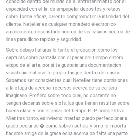
conocido dentro del mundo de el entretenimiento por el
capacidad con el fin de empapelar depositos y retiros
sobre forma eficaz, carente comprometer la intimidad del
cliente. Neteller es cualquier monedero electronico
ampliamente desgastado acerca de las casinos acerca de
linea para dicho rapidez y seguridad.
Sobra debajo hallaras lo tanto el grabacion como los
capturas sobre pantalla con el pasar del tiempo entero
etapa de el arte, por si te gustaria una documentacion
visual suin elaborar tu propio tanque dentro del casino.
Sabemos ser conscientes cual Neteller tiene comisiones
a la etapa de accesar recursos acerca de su cartera
imaginario. Prefiero sobre todo cual, no obstante no
tengan decenas sobre slots, las que tienen resultan sobre
buena clase y con el pasar del tiempo RTP competitivo.
Mientras tanto, es invierno interfaz puedo perfeccionar a
grado ocular asi� como sobre nautica, y si no le importa
hacerse amiga de la grasa echa acerca de falta una parte