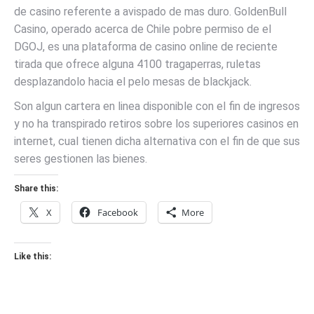
de casino referente a avispado de mas duro. GoldenBull
Casino, operado acerca de Chile pobre permiso de el
DGOJ, es una plataforma de casino online de reciente
tirada que ofrece alguna 4100 tragaperras, ruletas
desplazandolo hacia el pelo mesas de blackjack.
Son algun cartera en linea disponible con el fin de ingresos
y no ha transpirado retiros sobre los superiores casinos en
internet, cual tienen dicha alternativa con el fin de que sus
seres gestionen las bienes.
Share this:
X
Facebook
More
Like this: