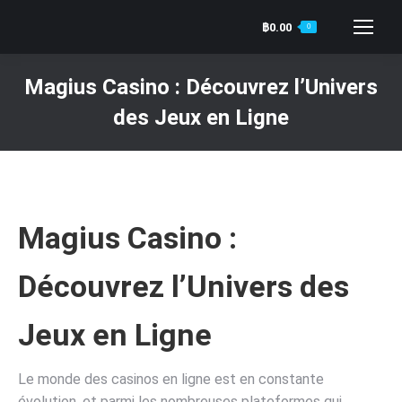
฿
0.00
0
Search:
Magius Casino : Découvrez l’Univers
des Jeux en Ligne
You are here:
Magius Casino :
Découvrez l’Univers des
Jeux en Ligne
Le monde des casinos en ligne est en constante
évolution, et parmi les nombreuses plateformes qui