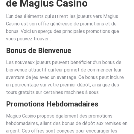
de Magius Casino
L’un des éléments qui attirent les joueurs vers Magius
Casino est son offre généreuse de promotions et de
bonus. Voici un aperçu des principales promotions que
vous pouvez trouver :
Bonus de Bienvenue
Les nouveaux joueurs peuvent bénéficier d’un bonus de
bienvenue attractif qui leur permet de commencer leur
aventure de jeu avec un avantage. Ce bonus peut inclure
un pourcentage sur votre premier dépôt, ainsi que des
tours gratuits sur certaines machines à sous.
Promotions Hebdomadaires
Magius Casino propose également des promotions
hebdomadaires, allant des bonus de dépôt aux remises en
argent. Ces offres sont conçues pour encourager les