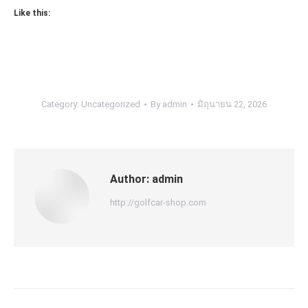
Like this:
Category:
Uncategorized
By
admin
มิถุนายน 22, 2026
Author:
admin
http://golfcar-shop.com
Post