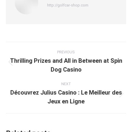
http://golfcar-shop.com
Post
PREVIOUS
navigation
Thrilling Prizes and All in Between at Spin
Previous
Dog Casino
post:
NEXT
Découvrez Julius Casino : Le Meilleur des
Next
Jeux en Ligne
post: