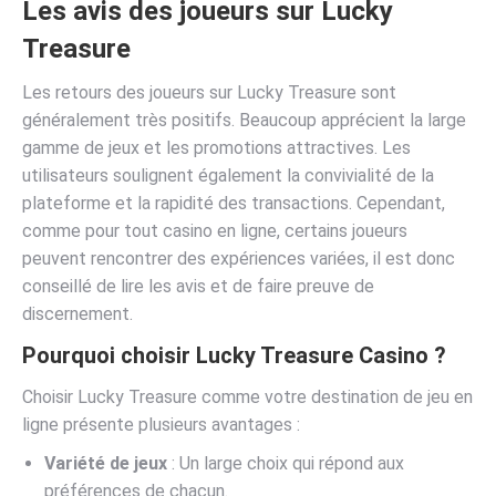
Les avis des joueurs sur Lucky
Treasure
Les retours des joueurs sur Lucky Treasure sont
généralement très positifs. Beaucoup apprécient la large
gamme de jeux et les promotions attractives. Les
utilisateurs soulignent également la convivialité de la
plateforme et la rapidité des transactions. Cependant,
comme pour tout casino en ligne, certains joueurs
peuvent rencontrer des expériences variées, il est donc
conseillé de lire les avis et de faire preuve de
discernement.
Pourquoi choisir Lucky Treasure Casino ?
Choisir Lucky Treasure comme votre destination de jeu en
ligne présente plusieurs avantages :
Variété de jeux
: Un large choix qui répond aux
préférences de chacun.