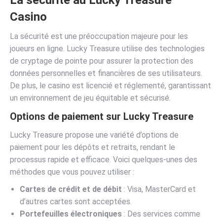
La sécurité au Lucky Treasure
Casino
La sécurité est une préoccupation majeure pour les
joueurs en ligne. Lucky Treasure utilise des technologies
de cryptage de pointe pour assurer la protection des
données personnelles et financières de ses utilisateurs.
De plus, le casino est licencié et réglementé, garantissant
un environnement de jeu équitable et sécurisé.
Options de paiement sur Lucky Treasure
Lucky Treasure propose une variété d’options de
paiement pour les dépôts et retraits, rendant le
processus rapide et efficace. Voici quelques-unes des
méthodes que vous pouvez utiliser :
Cartes de crédit et de débit
: Visa, MasterCard et
d’autres cartes sont acceptées.
Portefeuilles électroniques
: Des services comme