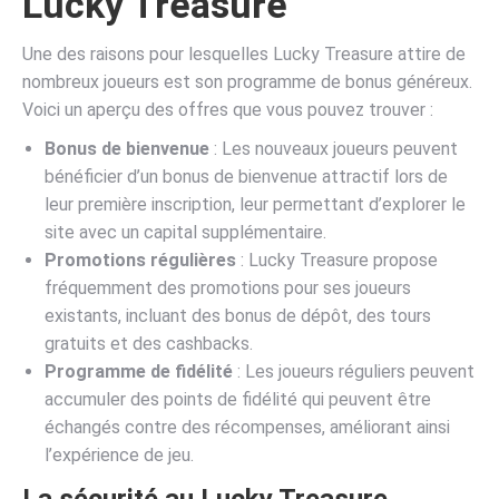
Lucky Treasure
Une des raisons pour lesquelles Lucky Treasure attire de
nombreux joueurs est son programme de bonus généreux.
Voici un aperçu des offres que vous pouvez trouver :
Bonus de bienvenue
: Les nouveaux joueurs peuvent
bénéficier d’un bonus de bienvenue attractif lors de
leur première inscription, leur permettant d’explorer le
site avec un capital supplémentaire.
Promotions régulières
: Lucky Treasure propose
fréquemment des promotions pour ses joueurs
existants, incluant des bonus de dépôt, des tours
gratuits et des cashbacks.
Programme de fidélité
: Les joueurs réguliers peuvent
accumuler des points de fidélité qui peuvent être
échangés contre des récompenses, améliorant ainsi
l’expérience de jeu.