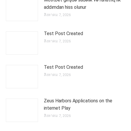
addımdan hiss olunur
สิงหาคม 7, 2026
Test Post Created
สิงหาคม 7, 2026
Test Post Created
สิงหาคม 7, 2026
Zeus Harbors Applications on the
internet Play
สิงหาคม 7, 2026