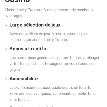
Choisir Lucky Treasure Casino présente de nombreux
avantages :
Large sélection de jeux
Avec des milliers de jeux à choisir, vous ne vous
ennuierez jamais sur Lucky Treasure.
Bonus attractifs
Les promotions généreuses permettent de prolonger
votre temps de jeu et d’augmenter vos chances de
gagner.
Accessibilité
Lucky Treasure est accessible depuis différents
appareils, que vous jouiez sur ordinateur, tablette ou
smartphone.