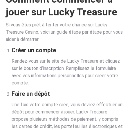
jouer sur Lucky Treasure
Si vous êtes prêt à tenter votre chance sur Lucky
Treasure Casino, voici un guide étape par étape pour vous
aider à démarrer :
Créer un compte
Rendez-vous sur le site de Lucky Treasure et cliquez
sur le bouton d’inscription. Remplissez le formulaire
avec vos informations personnelles pour créer votre
compte.
Faire un dépôt
Une fois votre compte créé, vous devrez effectuer un
dépôt pour commencer à jouer. Lucky Treasure
propose plusieurs méthodes de paiement, y compris
les cartes de crédit, les portefeuilles électroniques et