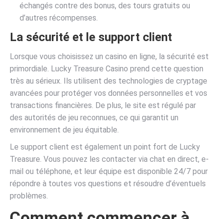
échangés contre des bonus, des tours gratuits ou
d’autres récompenses.
La sécurité et le support client
Lorsque vous choisissez un casino en ligne, la sécurité est
primordiale. Lucky Treasure Casino prend cette question
très au sérieux. Ils utilisent des technologies de cryptage
avancées pour protéger vos données personnelles et vos
transactions financières. De plus, le site est régulé par
des autorités de jeu reconnues, ce qui garantit un
environnement de jeu équitable.
Le support client est également un point fort de Lucky
Treasure. Vous pouvez les contacter via chat en direct, e-
mail ou téléphone, et leur équipe est disponible 24/7 pour
répondre à toutes vos questions et résoudre d’éventuels
problèmes.
Comment commencer à