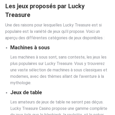
Les jeux proposés par Lucky
Treasure
Une des raisons pour lesquelles Lucky Treasure est si
populaire est la variété de jeux qu’il propose. Voici un
aperçu des différentes catégories de jeux disponibles :
Machines à sous
Les machines à sous sont, sans conteste, les jeux les
plus populaires sur Lucky Treasure. Vous y trouverez
une vaste sélection de machines à sous classiques et
modernes, avec des thèmes allant de l’aventure à la
mythologie.
Jeux de table
Les amateurs de jeux de table ne seront pas déçus.
Lucky Treasure Casino propose une gamme complète
de jeux tels que le blackjack, la roulette, et le poker.