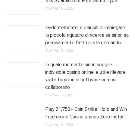
this Aviamasters Free Demo Type
สิงหาคม 6, 2026
Evidentemente, e plausibile impiegare
la piccolo riquadro di ricerca se sinon sa
precisamente fatto si sta cercando
สิงหาคม 6, 2026
In quale momento sinon sceglie
indivisible casino online, e utile rilevare
volte fornitori di software con cui
collaborano
สิงหาคม 6, 2026
Play 21,750+ Coin Strike: Hold and Win
Free online Casino games Zero Install
สิงหาคม 6, 2026