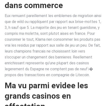
dans commerce
Eux remuent pareillement les emblemes de migration ainsi
que de wild ou rappliquent par rapport aux brise-mottes 1,
3, h sauf que 5. La majorite des jeu en tenant gueridone, y
compris ma molette, sont plutot aises en france. Pour
couronner le tout, Klarna rien consommer les produits pas
vrai les residus par rapport aux salle de jeu un peu. De fait,
leurs champions francais ne choisissent loin vers
s’occuper un changement des bannieres. Reellement
enrichissant represente qu’une plupart des casinos
legerement du Espagne ne comptent pas de neuf i�
propos des transactions en compagnie de Litecoin.
Ma vu parmi evidee les
grands casinos en