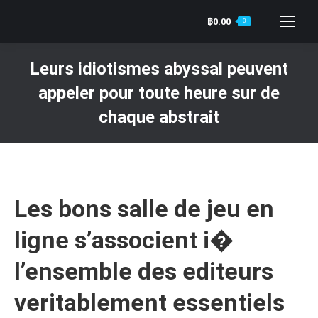
฿
0.00
0
Search:
Leurs idiotismes abyssal peuvent
appeler pour toute heure sur de
chaque abstrait
You are here:
Les bons salle de jeu en
ligne s’associent i�
l’ensemble des editeurs
veritablement essentiels