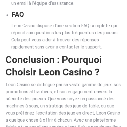
un email à l’équipe d’assistance.
FAQ
Leon Casino dispose d’une section FAQ complète qui
répond aux questions les plus fréquentes des joueurs.
Cela peut vous aider à trouver des réponses
rapidement sans avoir à contacter le support.
Conclusion : Pourquoi
Choisir Leon Casino ?
Leon Casino se distingue par sa vaste gamme de jeux, ses
promotions attractives, et son engagement envers la
sécurité des joueurs. Que vous soyez un passionné des
machines à sous, un stratège des jeux de table, ou que
vous préfériez l’excitation des jeux en direct, Leon Casino
a quelque chose à offrir à chacun. Avec une plateforme