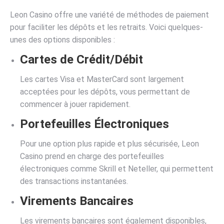
Leon Casino offre une variété de méthodes de paiement
pour faciliter les dépôts et les retraits. Voici quelques-
unes des options disponibles :
Cartes de Crédit/Débit
Les cartes Visa et MasterCard sont largement
acceptées pour les dépôts, vous permettant de
commencer à jouer rapidement.
Portefeuilles Électroniques
Pour une option plus rapide et plus sécurisée, Leon
Casino prend en charge des portefeuilles
électroniques comme Skrill et Neteller, qui permettent
des transactions instantanées.
Virements Bancaires
Les virements bancaires sont également disponibles,