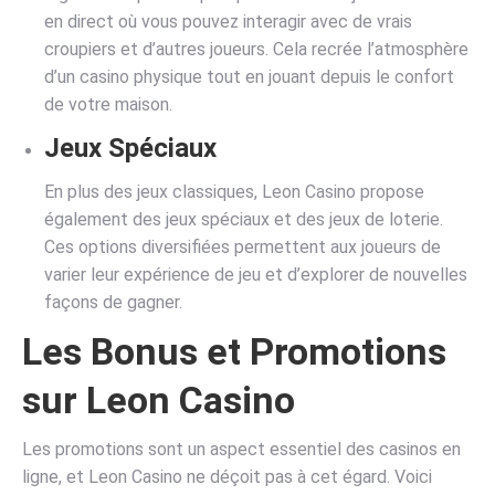
en direct où vous pouvez interagir avec de vrais
croupiers et d’autres joueurs. Cela recrée l’atmosphère
d’un casino physique tout en jouant depuis le confort
de votre maison.
Jeux Spéciaux
En plus des jeux classiques, Leon Casino propose
également des jeux spéciaux et des jeux de loterie.
Ces options diversifiées permettent aux joueurs de
varier leur expérience de jeu et d’explorer de nouvelles
façons de gagner.
Les Bonus et Promotions
sur Leon Casino
Les promotions sont un aspect essentiel des casinos en
ligne, et Leon Casino ne déçoit pas à cet égard. Voici