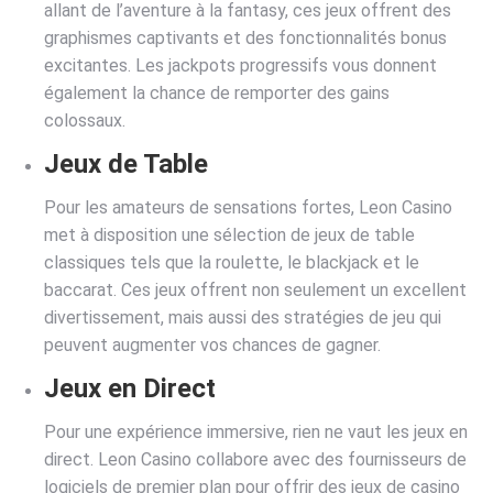
allant de l’aventure à la fantasy, ces jeux offrent des
graphismes captivants et des fonctionnalités bonus
excitantes. Les jackpots progressifs vous donnent
également la chance de remporter des gains
colossaux.
Jeux de Table
Pour les amateurs de sensations fortes, Leon Casino
met à disposition une sélection de jeux de table
classiques tels que la roulette, le blackjack et le
baccarat. Ces jeux offrent non seulement un excellent
divertissement, mais aussi des stratégies de jeu qui
peuvent augmenter vos chances de gagner.
Jeux en Direct
Pour une expérience immersive, rien ne vaut les jeux en
direct. Leon Casino collabore avec des fournisseurs de
logiciels de premier plan pour offrir des jeux de casino